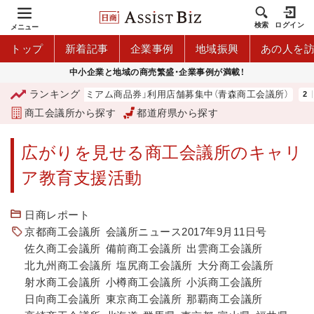
検索
ログイン
メニュー
トップ
新着記事
企業事例
地域振興
あの人を
中小企業と地域の商売繁盛・企業事例が満載！
ランキング
「青森市プレミアム商品券」利用店舗募集中（青森商工会議所）
商工会議所から探す
都道府県から探す
広がりを見せる商工会議所のキャリ
ア教育支援活動
日商レポート
京都商工会議所
会議所ニュース2017年9月11日号
佐久商工会議所
備前商工会議所
出雲商工会議所
北九州商工会議所
塩尻商工会議所
大分商工会議所
射水商工会議所
小樽商工会議所
小浜商工会議所
日向商工会議所
東京商工会議所
那覇商工会議所