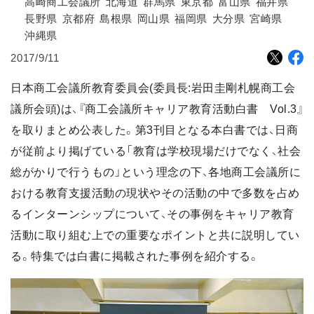
高崎商工会議所
北海道
群馬県
東京都
富山県
福井県
長野県
京都府
島根県
岡山県
福岡県
大分県
宮崎県
沖縄県
2017/9/11
日本商工会議所教育委員会(委員長:岩田圭剛札幌商工会
議所会頭)は、『商工会議所キャリア教育活動白書 Vol.3』
を取りまとめ公表した。第3刊目となる本白書では、日商
が従前より掲げている「教育は学校現場だけでなく、社会
総がかりで行うもの」という理念の下、各地商工会議所に
おける教育支援活動の現状やその活動の中で多数を占め
るインターンシップについて、その事例をキャリア教育
活動に取り組む上での重要なポイントと共に説明してい
る。特集では白書に掲載された事例を紹介する。