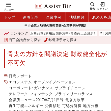
検索
ログイン
メニュー
トップ
新着記事
企業事例
地域振興
あの人を
中小企業と地域の商売繁盛・企業事例が満載！
ランキング
森市プレミアム商品券」利用店舗募集中（青森商工会議所）
河内 大和
商工会議所から探す
都道府県から探す
骨太の方針を閣議決定 財政健全化が
不可欠
日商レポート
エコシステム
オープンイノベーション
コーポレート・ガバナンス
サプライチェーン
テレワーク
フィンテック
プライマリーバランス
会議所ニュース2017年7月1日号
働き方改革
再生可能エネルギー
労働移動
可処分所得
地方分権