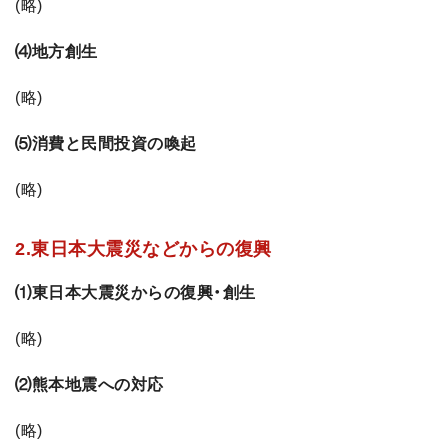
(略)
⑷地方創生
(略)
⑸消費と民間投資の喚起
(略)
2.東日本大震災などからの復興
⑴東日本大震災からの復興・創生
(略)
⑵熊本地震への対応
(略)