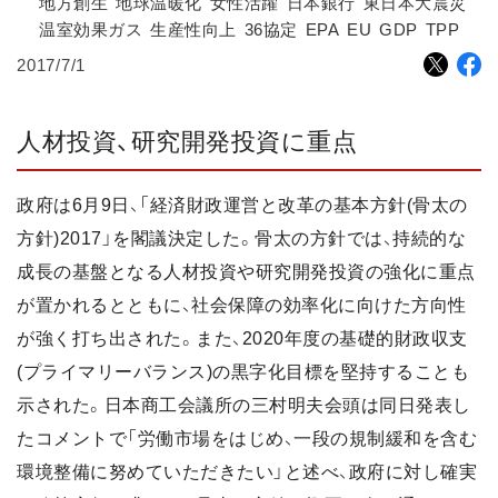
地方創生
地球温暖化
女性活躍
日本銀行
東日本大震災
温室効果ガス
生産性向上
36協定
EPA
EU
GDP
TPP
2017/7/1
人材投資、研究開発投資に重点
政府は6月9日、「経済財政運営と改革の基本方針(骨太の
方針)2017」を閣議決定した。骨太の方針では、持続的な
成長の基盤となる人材投資や研究開発投資の強化に重点
が置かれるとともに、社会保障の効率化に向けた方向性
が強く打ち出された。また、2020年度の基礎的財政収支
(プライマリーバランス)の黒字化目標を堅持することも
示された。日本商工会議所の三村明夫会頭は同日発表し
たコメントで「労働市場をはじめ、一段の規制緩和を含む
環境整備に努めていただきたい」と述べ、政府に対し確実