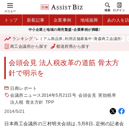
検索
ログイン
メニュー
トップ
新着記事
企業事例
地域振興
あの人を
中小企業と地域の商売繁盛・企業事例が満載！
ランキング
「青森市プレミアム商品券」利用店舗募集中（青森商工会議所）
商工会議所から探す
都道府県から探す
会頭会見 法人税改革の道筋 骨太方
針で明示を
日商レポート
会議所ニュース2014年5月21日号
会頭会見
実効税率
法人税
骨太方針
TPP
2014/5/21
日本商工会議所の三村明夫会頭は、5月8日、定例の記者会