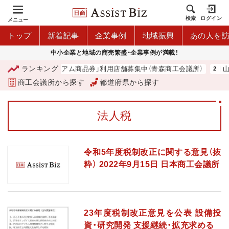
検索
ログイン
メニュー
トップ
新着記事
企業事例
地域振興
あの人を
中小企業と地域の商売繁盛・企業事例が満載！
ランキング
「青森市プレミアム商品券」利用店舗募集中（青森商工会議所）
山中
商工会議所から探す
都道府県から探す
法人税
令和5年度税制改正に関する意見（抜
粋） 2022年9月15日 日本商工会議所
23年度税制改正意見を公表 設備投
資・研究開発 支援継続・拡充求める