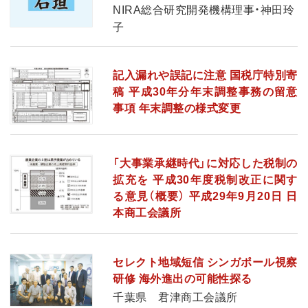
NIRA総合研究開発機構理事・神田玲
子
記入漏れや誤記に注意 国税庁特別寄
稿 平成30年分年末調整事務の留意
事項 年末調整の様式変更
「大事業承継時代」に対応した税制の
拡充を 平成30年度税制改正に関す
る意見（概要） 平成29年9月20日 日
本商工会議所
セレクト地域短信 シンガポール視察
研修 海外進出の可能性探る
千葉県 君津商工会議所