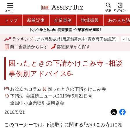
検索
ログイン
メニュー
トップ
新着記事
企業事例
地域振興
あの人を
中小企業と地域の商売繁盛・企業事例が満載！
ランキング
「青森市プレミアム商品券」利用店舗募集中（青森商工会議所）
山
商工会議所から探す
都道府県から探す
困ったときの下請かけこみ寺 -相談
事例別アドバイス6-
お役立ちコラム
困ったときの下請かけこみ寺
下請法
会議所ニュース2016年5月21日号
全国中小企業取引振興協会
2016/5/21
このコーナーでは、下請取引に関する「かけこみ寺」に相