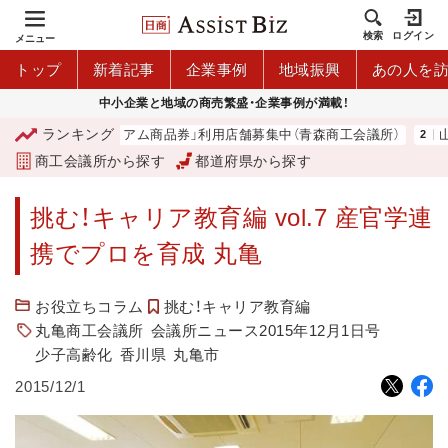
検索
ログイン
メニュー
トップ
新着記事
企業事例
地域振興
あの人を
中小企業と地域の商売繁盛・企業事例が満載！
ランキング
「青森市プレミアム商品券」利用店舗募集中（青森商工会議所）
山中
商工会議所から探す
都道府県から探す
挑む！キャリア教育編 vol.7 産官学連
携でプロを育成 丸亀
お役立ちコラム
挑む！キャリア教育編
丸亀商工会議所
会議所ニュース2015年12月1日号
少子高齢化
香川県
丸亀市
2015/12/1