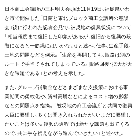
日本商工会議所の三村明夫会頭は11月19日、福島県いわ
き市で開催した「日商と東北ブロック商工会議所の懇談
会」後に行われた記者会見で、被災地の復興状況について
「相当程度まで復旧した印象があるが、復旧から復興の段
階になると一筋縄にはいかない」と述べ、仕事、生産手段、
土地の問題などを例示。「生産を再開しても、販路は別の
ルートで手当てされてしまっている。販路回復・拡大が大
きな課題である」との考えを示した。
また、グループ補助金などさまざまな支援策における事
業期間の柔軟化や、資材高騰などによるコスト増の影響
などの問題点を指摘。「被災地の商工会議所と共同で復興
大臣に要望し、多くは聞き入れられたが、いまだに要望し
たいことは多い。復興の過程では新たな課題も出てくる
ので、共に手を携えながら進んでいきたい」と述べた。