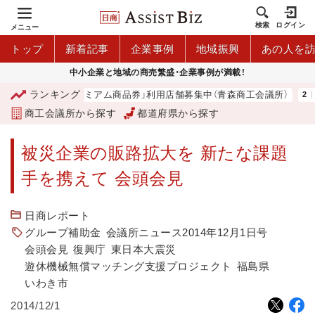
検索
ログイン
メニュー
トップ
新着記事
企業事例
地域振興
あの人を
中小企業と地域の商売繁盛・企業事例が満載！
ランキング
「青森市プレミアム商品券」利用店舗募集中（青森商工会議所）
商工会議所から探す
都道府県から探す
被災企業の販路拡大を 新たな課題
手を携えて 会頭会見
日商レポート
グループ補助金
会議所ニュース2014年12月1日号
会頭会見
復興庁
東日本大震災
遊休機械無償マッチング支援プロジェクト
福島県
いわき市
2014/12/1