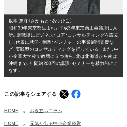
坂本 篤彦（さかもと・あつひこ）

昭和39年東京都生まれ。平成3年東京商工会議所に入
所。退職後にビジネス・コア・コンサルティングを設立
し、代表に就任。創業・ベンチャーの事業展開支援な
ど、実践型のコンサルティングを行っている。また、中
小企業大学校で教壇に立つ傍ら、北は北海道から南は
沖縄まで、年間約200回の講演・セミナーを精力的にこ
なす。
この記事をシェアする
HOME
お役立ちコラム
HOME
元気が出る中小企業経営