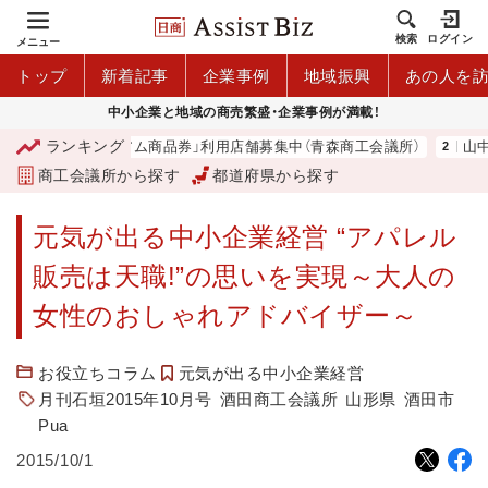
検索
ログイン
メニュー
トップ
新着記事
企業事例
地域振興
あの人を
中小企業と地域の商売繁盛・企業事例が満載！
ランキング
「青森市プレミアム商品券」利用店舗募集中（青森商工会議所）
山中伸
商工会議所から探す
都道府県から探す
元気が出る中小企業経営 “アパレル
販売は天職!”の思いを実現～大人の
女性のおしゃれアドバイザー～
お役立ちコラム
元気が出る中小企業経営
月刊石垣2015年10月号
酒田商工会議所
山形県
酒田市
Pua
2015/10/1