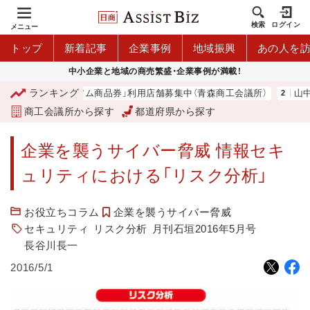
検索
ログイン
メニュー
トップ
新着記事
企業事例
地域振興
あの人を
中小企業と地域の商売繁盛・企業事例が満載！
ランキング
「青森市プレミアム商品券」利用店舗募集中（青森商工会議所）
山中伸
商工会議所から探す
都道府県から探す
企業を襲うサイバー脅威 情報セキ
ュリティにおける「リスク分析」
お役立ちコラム
企業を襲うサイバー脅威
セキュリティ
リスク分析
月刊石垣2016年5月号
長谷川長一
2016/5/1