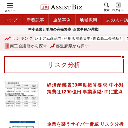
検索
ログイン
メニュー
トップ
新着記事
企業事例
地域振興
あの人を
中小企業と地域の商売繁盛・企業事例が満載！
ランキング
「青森市プレミアム商品券」利用店舗募集中（青森商工会議所）
商工会議所から探す
都道府県から探す
リスク分析
経済産業省30年度概算要求 中小対
策費は1290億円 事業承継・ITに重点
企業を襲うサイバー脅威 リスク分析