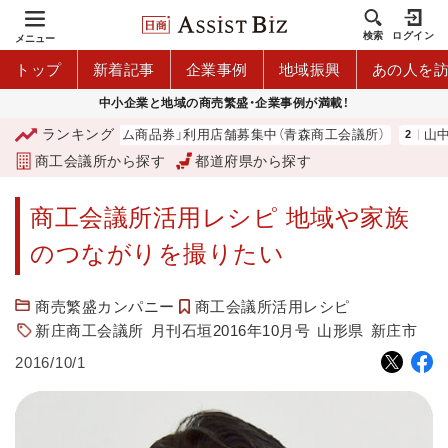
検索
ログイン
メニュー
トップ
新着記事
企業事例
地域振興
あの人を
中小企業と地域の商売繁盛・企業事例が満載！
ランキング
「青森市プレミアム商品券」利用店舗募集中（青森商工会議所）
山中伸弥
商工会議所から探す
都道府県から探す
商工会議所活用レシピ 地域や家族
のつながりを撮りたい
商売繁盛カンパニー
商工会議所活用レシピ
新庄商工会議所
月刊石垣2016年10月号
山形県
新庄市
2016/10/1