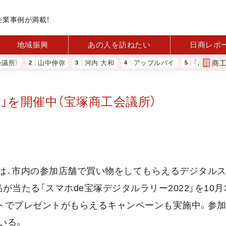
企業事例が満載！
地域振興
あの人を訪ねたい
日商レポ
商
）
山中伸弥
河内 大和
アップルパイ
「あったらいい
2」を開催中（宝塚商工会議所）
）は、市内の参加店舗で買い物をしてもらえるデジタル
当たる「スマホde宝塚デジタルラリー2022」を10月
トでプレゼントがもらえるキャンペーンも実施中。参
いる。