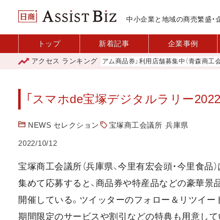
中小企業と地域の商売繁盛・
トップ
新着記事
企業事例
アクセス
ランキング
「青森市プレミアム商品券」利用店舗募集中（青森商工会議所
「スマホde宝塚デジタルラリー202
NEWS セレクション
宝塚商工会議所
兵庫県
2022/10/12
宝塚商工会議所（兵庫県、今里有宏会頭・今里食品
集めて応募すると、商品券や特産品などの豪華景品が
開催している。ツイッターのフォロー＆リツイー
期間限定のサービスや割引などの特典も用意して