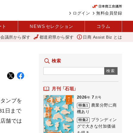
ログイン
無料会員登録
ート
NEWS
セレクション
コラム
工会議所から探す
都道府県から探す
日商 Assist Biz とは
ね」を商品化 視点を変えて壁を越える女性経営者 西谷
11月4日に「
検索
検索
月刊 「石垣」
2026
7
年
月号
スタンプを
農業分野に商
特集1
31日まで
機あり
ブランディン
特集2
加店舗では
グで大きな付加価値
を得る