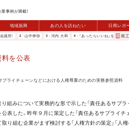
企業事例が満載！
地域振興
あの人を訪ねたい
日商レポ
商
所）
山中伸弥
河内 大和
「あったらいいね」を商品化 視点
資料を公表
サプライチェーンなどにおける人権尊重のための実務参照資料
取り組みについて実務的な形で示した「責任あるサプラ
を公表した。昨年９月に策定した「責任あるサプライチ
て取り組む企業がまず検討する「人権方針の策定」「人権