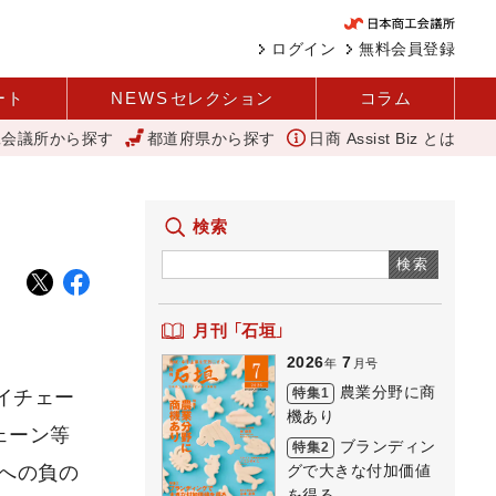
ログイン
無料会員登録
ート
NEWS
セレクション
コラム
工会議所から探す
都道府県から探す
日商 Assist Biz とは
を変えて壁を越える女性経営者 西谷
アップルパイ
11月4日に
検索
検索
月刊 「石垣」
2026
7
年
月号
農業分野に商
特集1
イチェー
機あり
ェーン等
ブランディン
特集2
グで大きな付加価値
への負の
を得る