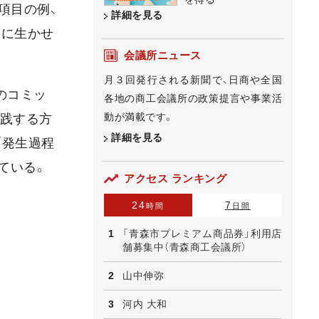
項目の例、
詳細を見る
みに生かせ
会議所ニュース
月３回発行される新聞で、日商や全国
のコミッ
各地の商工会議所の政策提言や事業活
動が満載です。
実践する方
詳細を見る
「発生過程
ている。
アクセス ランキング
24
7
時間
日間
「青森市プレミアム商品券」利用店
舗募集中（青森商工会議所）
山中伸弥
河内 大和