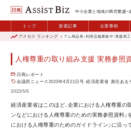
中小企業と地域の商売繁盛・
トップ
新着記事
企業事例
アクセス
ランキング
「青森市プレミアム商品券」利用店舗募集中（青森商工会議
人権尊重の取り組み支援 実務参照
日商レポート
会議所ニュース2023年4月21日号
経済産業省
責任ある
2023/5/5
経済産業省はこのほど、企業における人権尊重の
ンなどにおける人権尊重のための実務参照資料」
における人権尊重のためのガイドライン」に沿っ