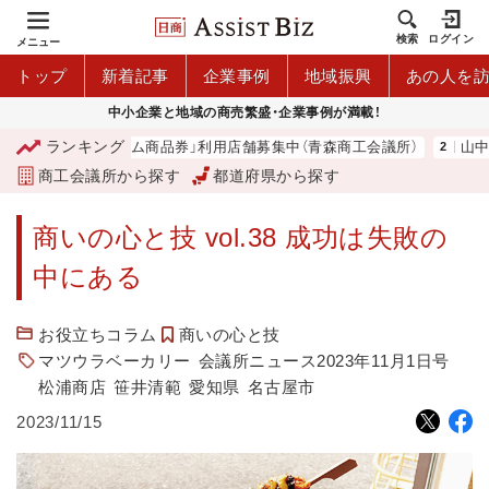
検索
ログイン
メニュー
トップ
新着記事
企業事例
地域振興
あの人を
中小企業と地域の商売繁盛・企業事例が満載！
ランキング
「青森市プレミアム商品券」利用店舗募集中（青森商工会議所）
山中伸弥
商工会議所から探す
都道府県から探す
商いの心と技 vol.38 成功は失敗の
中にある
お役立ちコラム
商いの心と技
マツウラベーカリー
会議所ニュース2023年11月1日号
松浦商店
笹井清範
愛知県
名古屋市
2023/11/15