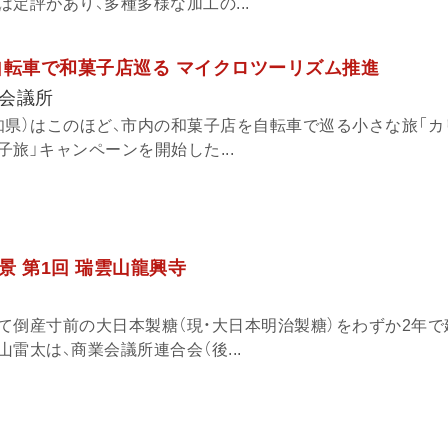
定評があり、多種多様な加工の...
自転車で和菓子店巡る マイクロツーリズム推進
会議所
知県）はこのほど、市内の和菓子店を自転車で巡る小さな旅「カ
旅」キャンペーンを開始した...
景 第1回 瑞雲山龍興寺
て倒産寸前の大日本製糖（現・大日本明治製糖）をわずか2年で
雷太は、商業会議所連合会（後...