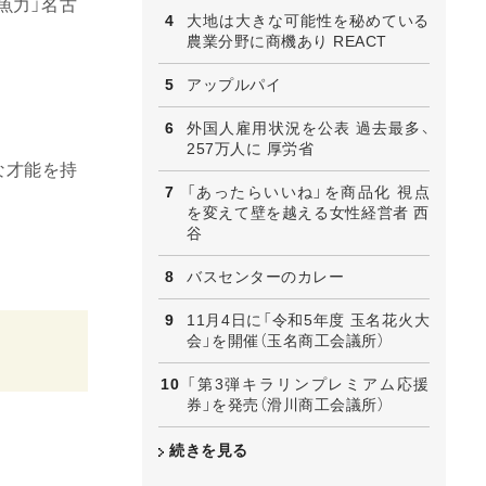
魚力」名古
大地は大きな可能性を秘めている
農業分野に商機あり REACT
アップルパイ
外国人雇用状況を公表 過去最多、
257万人に 厚労省
な才能を持
「あったらいいね」を商品化 視点
を変えて壁を越える女性経営者 西
谷
バスセンターのカレー
11月4日に「令和5年度 玉名花火大
会」を開催（玉名商工会議所）
「第3弾キラリンプレミアム応援
券」を発売（滑川商工会議所）
続きを見る