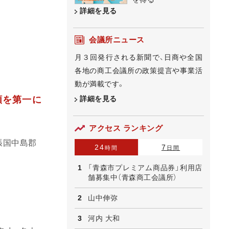
詳細を見る
会議所ニュース
月３回発行される新聞で、日商や全国
各地の商工会議所の政策提言や事業活
動が満載です。
詳細を見る
頼を第一に
アクセス ランキング
張国中島郡
24
7
時間
日間
「青森市プレミアム商品券」利用店
舗募集中（青森商工会議所）
山中伸弥
河内 大和