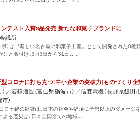
コンテスト入賞8品発売 新たな和菓子ブランドに
会議所
知県）は〝新しい名古屋の和菓子土産〟として開発された8種
)」と名付け、3月3日から31日ま...
新型コロナに打ち克つ!中小企業の突破力[ものづくり企
市）／若鶴酒造（富山県砺波市）／信菱電機（長野県飯田
屋市）
コロナ禍の影響は、日本の社会や経済に予想以上のダメージ
よる厄災は、日本全国全ての地域...