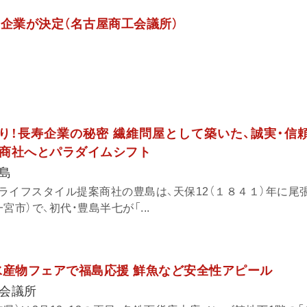
賞企業が決定（名古屋商工会議所）
あり！長寿企業の秘密 繊維問屋として築いた、誠実・信
商社へとパラダイムシフト
島
ライフスタイル提案商社の豊島は、天保12（１８４１）年に尾
市）で、初代・豊島半七が「...
水産物フェアで福島応援 鮮魚など安全性アピール
会議所