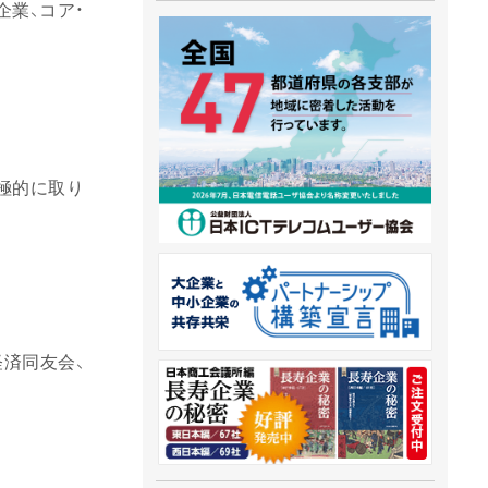
業、コア・
極的に取り
経済同友会、