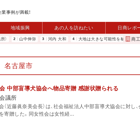
企業事例が満載！
地域振興
あの人を訪ねたい
日商レポ
商
山中伸弥
河内 大和
大地は大きな可能性を秘めている 農業分野に
名古屋市
会 中部盲導犬協会へ物品寄贈 感謝状贈られる
会議所
会（近藤眞奈美会長）は、社会福祉法人中部盲導犬協会に対し、
寄贈した。同女性会は女性経...