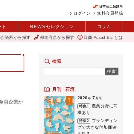
ログイン
無料会員登録
ート
NEWS
セレクション
コラム
工会議所から探す
都道府県から探す
日商 Assist Biz とは
商機あり REACT
アップルパイ
外国人雇用状況を公表 過去最
検索
検索
月刊 「石垣」
2026
7
年
月号
会員企業か
農業分野に商
特集1
機あり
ブランディン
特集2
グで大きな付加価値
を得る