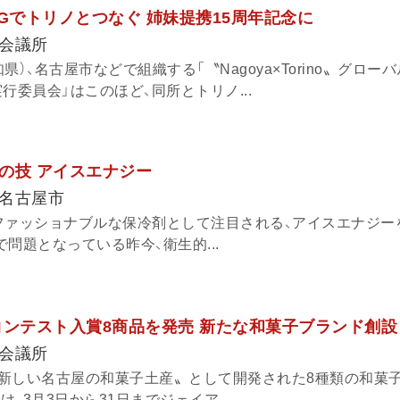
Gでトリノとつなぐ 姉妹提携15周年記念に
会議所
）、名古屋市などで組織する「〝Nagoya×Torino〟グロー
実行委員会」はこのほど、同所とトリノ...
の技 アイスエナジー
名古屋市
ファッショナブルな保冷剤として注目される、アイスエナジー
問題となっている昨今、衛生的...
コンテスト入賞8商品を発売 新たな和菓子ブランド創設
会議所
新しい名古屋の和菓子土産〟として開発された8種類の和菓子
け、3月3日から31日までジェイア...