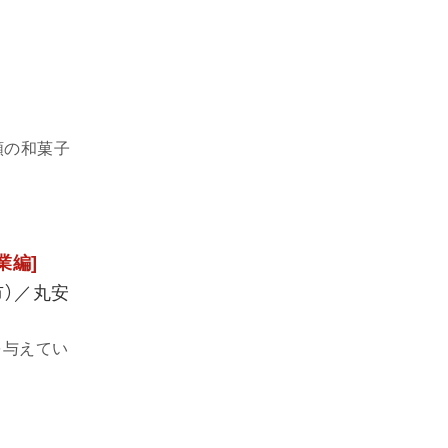
類の和菓子
業編]
市）／丸安
を与えてい