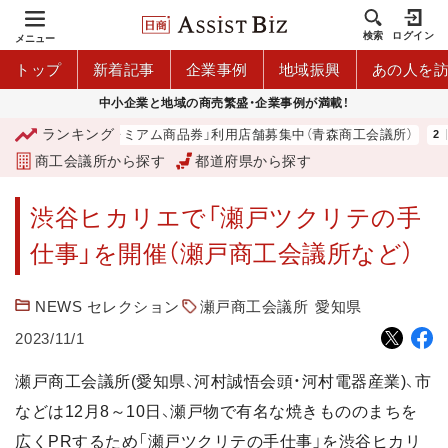
検索
ログイン
メニュー
トップ
新着記事
企業事例
地域振興
あの人を
中小企業と地域の商売繁盛・企業事例が満載！
ランキング
「青森市プレミアム商品券」利用店舗募集中（青森商工会議所）
商工会議所から探す
都道府県から探す
渋谷ヒカリエで「瀬戸ツクリテの手
仕事」を開催（瀬戸商工会議所など）
NEWS セレクション
瀬戸商工会議所
愛知県
2023/11/1
瀬戸商工会議所(愛知県、河村誠悟会頭・河村電器産業)、市
などは12月8～10日、瀬戸物で有名な焼きもののまちを
広くPRするため「瀬戸ツクリテの手仕事」を渋谷ヒカリ