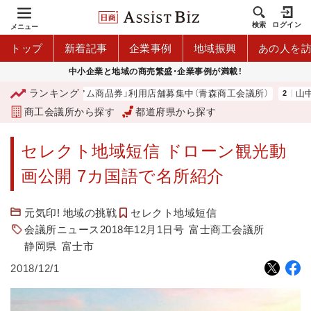
検索
ログイン
メニュー
トップ
新着記事
企業事例
地域振興
あの人を
中小企業と地域の商売繁盛・企業事例が満載！
ランキング
「青森市プレミアム商品券」利用店舗募集中（青森商工会議所）
山中伸
商工会議所から探す
都道府県から探す
セレクト地域短信 ドローン観光動
画公開 7カ国語で名所紹介
元気印! 地域の挑戦
セレクト地域短信
会議所ニュース2018年12月1日号
富士商工会議所
静岡県
富士市
2018/12/1