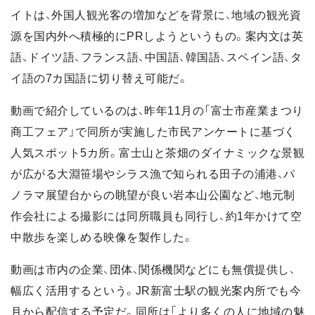
イトは、外国人観光客の増加などを背景に、地域の観光資
源を国内外へ積極的にPRしようというもの。案内文は英
語、ドイツ語、フランス語、中国語、韓国語、スペイン語、タ
イ語の7カ国語に切り替え可能だ。
動画で紹介しているのは、昨年11月の「富士市産業まつり
商工フェア」で同所が実施した市民アンケートに基づく
人気スポット5カ所。富士山と茶畑のダイナミックな景観
が広がる大淵笹場やシラス漁で知られる田子の浦港、パ
ノラマ展望台からの眺望が良い岩本山公園など、地元制
作会社による撮影には同所職員も同行し、約1年かけて空
中散歩を楽しめる映像を製作した。
動画は市内の企業、団体、関係機関などにも無償提供し、
幅広く活用するという。JR新富士駅の観光案内所でも今
月から配信する予定だ。同所は「より多くの人に地域の魅