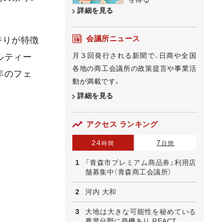
詳細を見る
会議所ニュース
香りが特徴
月３回発行される新聞で、日商や全国
ルティー
各地の商工会議所の政策提言や事業活
年のフェ
動が満載です。
詳細を見る
アクセス ランキング
24
7
時間
日間
「青森市プレミアム商品券」利用店
舗募集中（青森商工会議所）
河内 大和
大地は大きな可能性を秘めている
農業分野に商機あり REACT