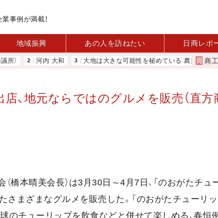
企業事例が満載！
地域振興
あの人を訪ねたい
日商レポ
商
河内 大和
大地は大きな可能性を秘めている 農業分野に商機あり
出店、地元ならではのグルメを販売（直方
会（橋本晴美会長）は3月30日～4月7日、「のおがたチュ
ったさまざまなグルメを販売した。「のおがたチューリ
万球のチューリップを飲食などと併せて楽しめる、春恒