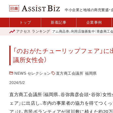
中小企業と地域の商売繁盛・
トップ
新着記事
企業事例
アクセス
ランキング
「青森市プレミアム商品券」利用店舗募集中（青森商工会議所）
「のおがたチューリップフェア」に
議所女性会）
NEWS セレクション
直方商工会議所
福岡県
2024/5/2
直方商工会議所（福岡県、谷弥壽彦会頭・谷弥）女性
ェア」に出店し、市内の事業者の協力を得てつく
ア」は、市民ボランティアが河川敷に植えた約20