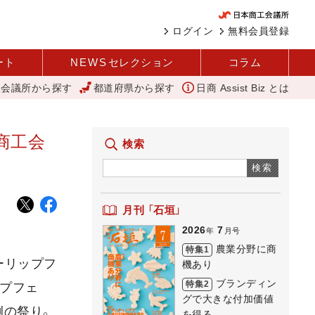
ログイン
無料会員登録
ート
NEWS
セレクション
コラム
工会議所から探す
都道府県から探す
日商 Assist Biz とは
 REACT
山中伸弥
アップルパイ
外国人雇用状況を公表 
商工会
検索
検索
月刊 「石垣」
2026
7
年
月号
農業分野に商
特集1
ーリップフ
機あり
ブランディン
特集2
ップフェ
グで大きな付加価値
例の祭り。
を得る