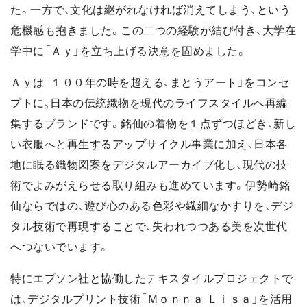
た。一方で、文化は継がれなければ消えてしまう、という
危機感も抱きました。この二つの経験が結び付き、大学在
学中に「Ａｙ」を立ち上げる決意を固めました。
Ａｙは「１００年の時を超える、まとうアート」をコンセ
プトに、日本の伝統織物を現代のライフスタイルへ再編
集するブランドです。銘仙の着物を１点ずつほどき、新し
い衣服へと再生するアップサイクル事業に加え、日本各
地に眠る織物図案をデジタルアーカイブ化し、現代の技
術でよみがえらせる取り組みも進めています。伊勢崎銘
仙ならではの、遊び心のある色彩や繊細なかすりを、デジ
タル技術で再現することで、失われつつある美を次世代
へつないでいます。
特にエプソン社と協働したテキスタイルプロジェクトで
は、デジタルプリント技術「Ｍｏｎｎａ Ｌｉｓａ」を活用