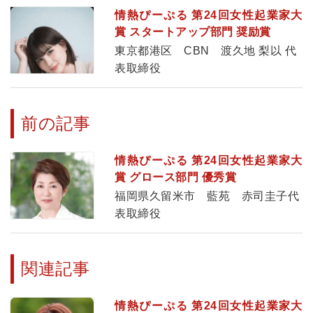
情熱ぴーぷる 第24回女性起業家大
賞 スタートアップ部門 奨励賞
東京都港区 CBN 渡久地 梨以 代
表取締役
前の記事
情熱ぴーぷる 第24回女性起業家大
賞 グロース部門 優秀賞
福岡県久留米市 藍苑 赤司圭子代
表取締役
関連記事
情熱ぴーぷる 第24回女性起業家大