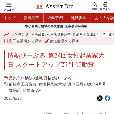
検索
ログイン
メニュー
トップ
新着記事
企業事例
地域振興
あの人を
中小企業と地域の商売繁盛・企業事例が満載！
ランキング
青森市プレミアム商品券」利用店舗募集中（青森商工会議所）
台湾2団
商工会議所から探す
都道府県から探す
情熱ぴーぷる 第24回女性起業家大
賞 スタートアップ部門 奨励賞
元気印! 地域の挑戦
情熱ぴーぷる
前橋商工会議所
女性起業家大賞
月刊石垣2026年4月号
群馬県
前橋市
Ay
2026/5/25