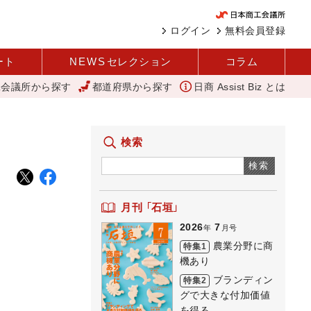
ログイン
無料会員登録
ート
NEWS
セレクション
コラム
工会議所から探す
都道府県から探す
日商 Assist Biz とは
 中企庁
変革と価値共創による日本経済の再出発 小林会頭 所信全文
検索
検索
月刊 「石垣」
2026
7
年
月号
農業分野に商
特集1
機あり
ブランディン
特集2
グで大きな付加価値
を得る