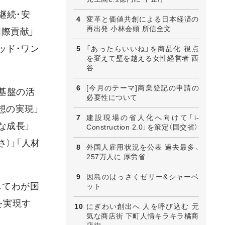
継続・安
変革と価値共創による日本経済の
再出発 小林会頭 所信全文
国際貢献」
ッド・ワン
「あったらいいね」を商品化 視点
を変えて壁を越える女性経営者 西
谷
[今月のテーマ]商業登記の申請の
基盤の活
必要性について
想の実現」
建設現場の省人化へ向けて「i-
な成長」
Construction 2.0」を策定（国交省）
）」「人材
外国人雇用状況を公表 過去最多、
257万人に 厚労省
因島のはっさくゼリー&シャーベ
してわが国
ット
を実現す
にぎわい創出へ 人を呼び込む 元
気な商店街 下町人情キラキラ橘商