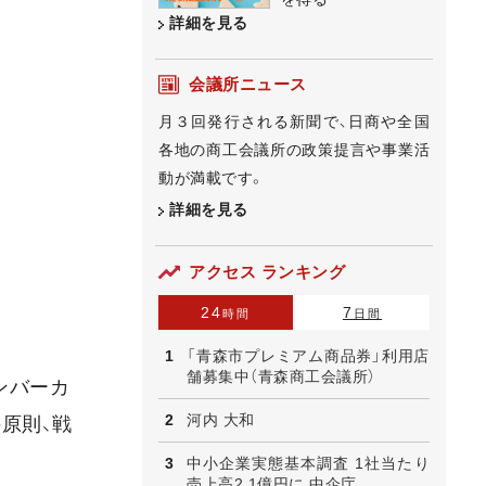
詳細を見る
会議所ニュース
月３回発行される新聞で、日商や全国
各地の商工会議所の政策提言や事業活
動が満載です。
詳細を見る
アクセス ランキング
24
7
時間
日間
「青森市プレミアム商品券」利用店
舗募集中（青森商工会議所）
ンバーカ
河内 大和
原則、戦
中小企業実態基本調査 1社当たり
売上高2.1億円に 中企庁