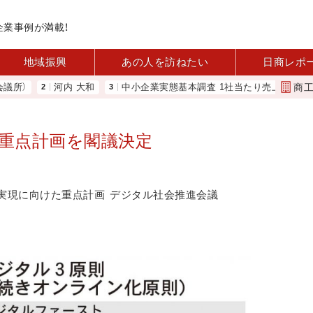
企業事例が満載！
地域振興
あの人を訪ねたい
日商レポ
商
）
河内 大和
中小企業実態基本調査 1社当たり売上高2.1億円に
 重点計画を閣議決定
実現に向けた重点計画
デジタル社会推進会議