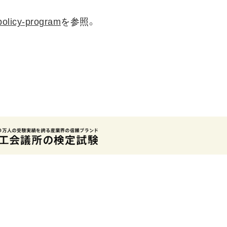
-policy-program
を参照。