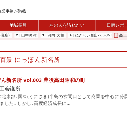
企業事例が満載！
地域振興
あの人を訪ねたい
日商レポ
商
）
山中伸弥
河内 大和
にぎわい創出へ 人を呼び込む 元気
百景 にっぽん新名所
新名所 vol.003 豊後高田昭和の町
工会議所
の北東部、国東(くにさき)半島の玄関口として商業を中心に発
ました。しかし、高度経済成長に...