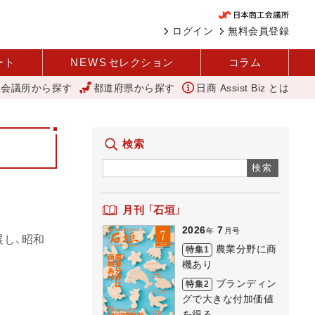
ログイン
無料会員登録
ート
NEWS
セレクション
コラム
工会議所から探す
都道府県から探す
日商 Assist Biz とは
な商店街 下町人情キラキラ橘商店街
建設現場の省人化へ向けて「i-Const
検索
検索
月刊 「石垣」
2026
7
年
月号
展し、昭和
農業分野に商
特集1
機あり
ブランディン
特集2
グで大きな付加価値
を得る