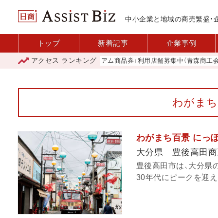
中小企業と地域の商売繁盛・
トップ
新着記事
企業事例
アクセス
ランキング
「青森市プレミアム商品券」利用店舗募集中（青森商工会議所
わがまち
わがまち百景 にっぽん
大分県 豊後高田商
豊後高田市は、大分県
30年代にピークを迎え