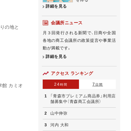
詳細を見る
会議所ニュース
くりの地と
月３回発行される新聞で、日商や全国
各地の商工会議所の政策提言や事業活
動が満載です。
詳細を見る
アクセス ランキング
24
7
時間
日間
館 カミオ
「青森市プレミアム商品券」利用店
舗募集中（青森商工会議所）
山中伸弥
河内 大和