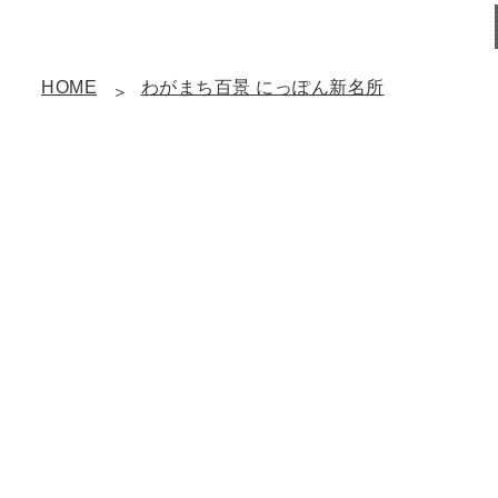
HOME
わがまち百景 にっぽん新名所