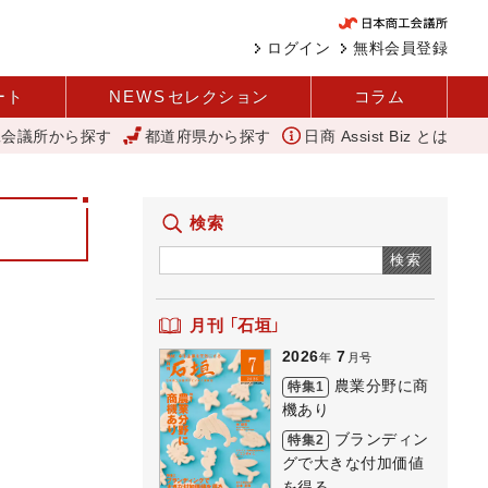
ログイン
無料会員登録
ート
NEWS
セレクション
コラム
工会議所から探す
都道府県から探す
日商 Assist Biz とは
[今月のテーマ]商業登記の申請の必要性について
建設現場の省人化へ向けて
検索
検索
月刊 「石垣」
2026
7
年
月号
農業分野に商
特集1
機あり
ブランディン
特集2
グで大きな付加価値
を得る