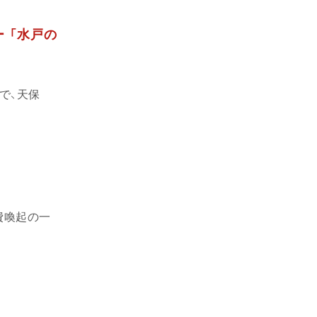
 「水戸の
で、天保
費喚起の一