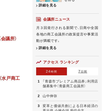
詳細を見る
会議所ニュース
月３回発行される新聞で、日商や全国
各地の商工会議所の政策提言や事業活
会議所）
動が満載です。
詳細を見る
アクセス ランキング
24
7
時間
日間
（水戸商工
「青森市プレミアム商品券」利用店
舗募集中（青森商工会議所）
山中伸弥
変革と価値共創による日本経済の
再出発 小林会頭 所信全文