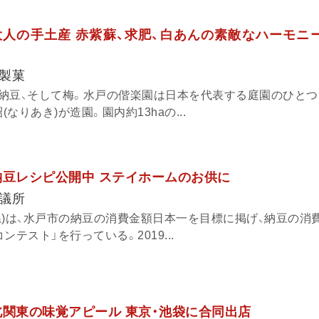
人の手土産 赤紫蘇、求肥、白あんの素敵なハーモニー
製菓
納豆、そして梅。水戸の偕楽園は日本を代表する庭園のひとつ
昭(なりあき)が造園。園内約13haの...
納豆レシピ公開中 ステイホームのお供に
議所
県)は、水戸市の納豆の消費金額日本一を目標に掲げ、納豆の消
テスト」を行っている。2019...
北関東の味覚アピール 東京・池袋に合同出店