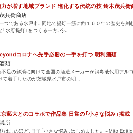
魅力が増す地域ブランド 進化する伝統の技 鈴木茂兵衛
茂兵衛商店
一つである水戸市。同地で提灯一筋に約１６０年の歴史を刻む
「水府提灯」をつくる一方、今...
eyondコロナへ先手必勝の一手を打つ 明利酒類
酒類
液不足の解消に向けて全国の酒造メーカーが消毒液代用アル
て着手したのが茨城県水戸市の明...
東京藝大とのコラボで作品集 日常の「小さな悩み」掲載
議所
はこのほど、冊子「小さな悩み、はじめました。～Mito Editio