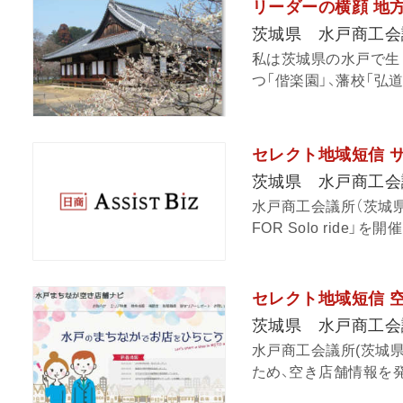
リーダーの横顔 地
茨城県 水戸商工会
私は茨城県の水戸で生
つ「偕楽園」、藩校「弘道
セレクト地域短信 
茨城県 水戸商工会
水戸商工会議所（茨城
FOR Solo ride」
セレクト地域短信 
茨城県 水戸商工会
水戸商工会議所(茨城
ため、空き店舗情報を発