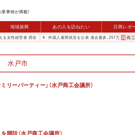
企業事例が満載！
地域振興
あの人を訪ねたい
日商レポ
商
営者 西谷
外国人雇用状況を公表 過去最多、257万人に 厚労省
水戸市
ァミリーパーティー」（水戸商工会議所）
トを開設（水戸商工会議所）