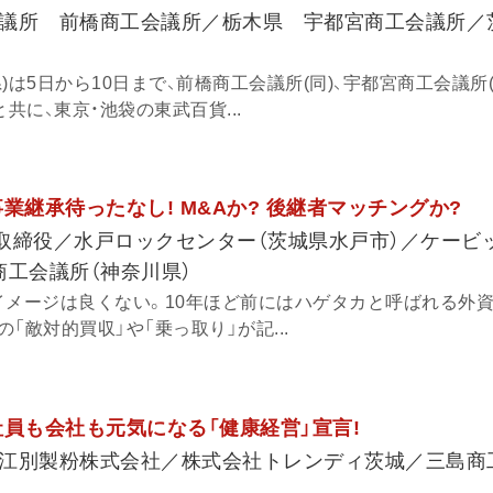
会議所 前橋商工会議所／栃木県 宇都宮商工会議所
)は5日から10日まで、前橋商工会議所(同)、宇都宮商工会議所(
共に、東京・池袋の東武百貨...
業継承待ったなし! M&Aか? 後継者マッチングか?
表取締役／水戸ロックセンター（茨城県水戸市）／ケービ
商工会議所（神奈川県）
イメージは良くない。10年ほど前にはハゲタカと呼ばれる外
「敵対的買収」や「乗っ取り」が記...
社員も会社も元気になる「健康経営」宣言!
江別製粉株式会社／株式会社トレンディ茨城／三島商