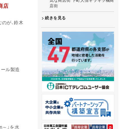
気な商店街 下町人情キラキラ橘商
商店
店街
続きを見る
のが、鈴木
コール製造
n～」を水