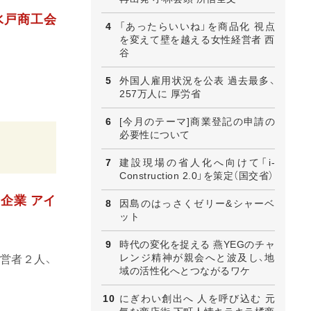
水戸商工会
「あったらいいね」を商品化 視点
を変えて壁を越える女性経営者 西
谷
外国人雇用状況を公表 過去最多、
257万人に 厚労省
[今月のテーマ]商業登記の申請の
必要性について
建設現場の省人化へ向けて「i-
Construction 2.0」を策定（国交省）
企業 アイ
因島のはっさくゼリー&シャーベ
ット
時代の変化を捉える 燕YEGのチャ
レンジ精神が親会へと波及し、地
営者２人、
域の活性化へとつながるワケ
にぎわい創出へ 人を呼び込む 元