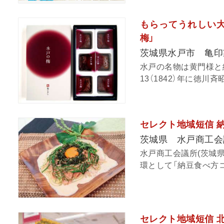
もらってうれしい大
梅」
茨城県水戸市 亀印
水戸の名物は黄門様と
13（1842）年に徳川斉
セレクト地域短信 
茨城県 水戸商工会
水戸商工会議所(茨城
環として「納豆食べ方コン
セレクト地域短信 