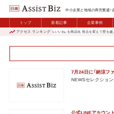
中小企業と地域の商売繁盛・
トップ
新着記事
企業事例
アクセス
ランキング
所信全文
「あったらいいね」を商品化 視点を変えて壁を越える女性経
7月24日に「納涼フ
NEWSセレクション
公式LINEアカウン