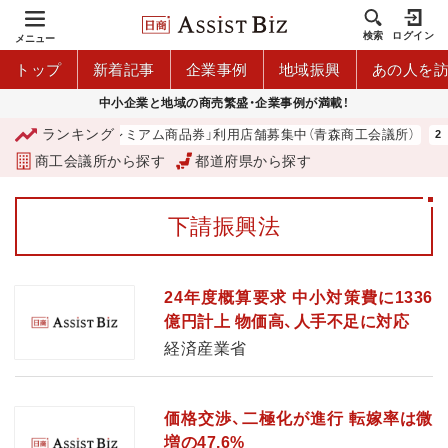
検索
ログイン
メニュー
トップ
新着記事
企業事例
地域振興
あの人を
中小企業と地域の商売繁盛・企業事例が満載！
ランキング
「青森市プレミアム商品券」利用店舗募集中（青森商工会議所）
商工会議所から探す
都道府県から探す
下請振興法
24年度概算要求 中小対策費に1336
億円計上 物価高、人手不足に対応
経済産業省
価格交渉、二極化が進行 転嫁率は微
増の47.6%