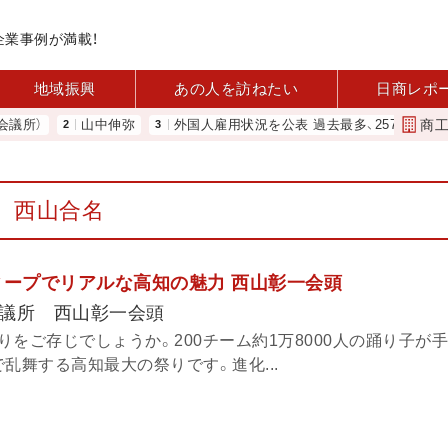
企業事例が満載！
地域振興
あの人を訪ねたい
日商レポ
商
）
山中伸弥
外国人雇用状況を公表 過去最多、257万人に 厚労
西山合名
ィープでリアルな高知の魅力 西山彰一会頭
議所 西山彰一会頭
をご存じでしょうか。200チーム約1万8000人の踊り子が
乱舞する高知最大の祭りです。進化...