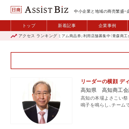
中小企業と地域の商売繁盛・
トップ
新着記事
企業事例
アクセス
ランキング
「青森市プレミアム商品券」利用店舗募集中（青森商工会議所
リーダーの横顔 デ
高知県 高知商工会
高知の本場よさこい祭り
鳴子を鳴らし、チームで