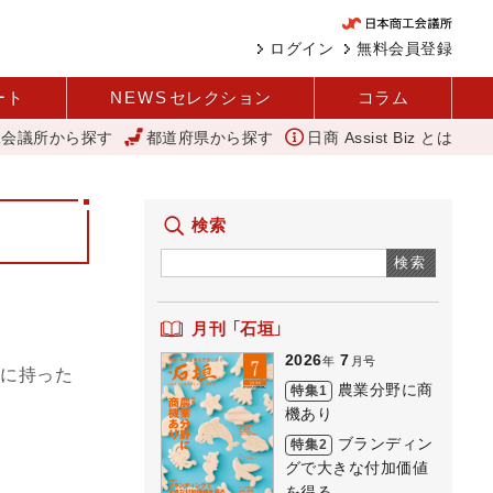
ログイン
無料会員登録
ート
NEWS
セレクション
コラム
工会議所から探す
都道府県から探す
日商 Assist Biz とは
省
「あったらいいね」を商品化 視点を変えて壁を越える女性経営者 西
検索
検索
月刊 「石垣」
2026
7
年
月号
手に持った
農業分野に商
特集1
機あり
ブランディン
特集2
グで大きな付加価値
を得る