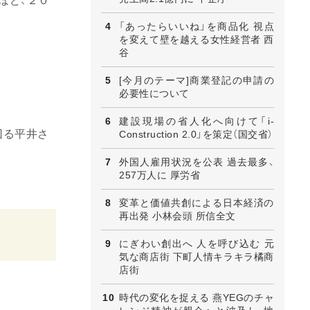
ほど、２０
「あったらいいね」を商品化 視点
を変えて壁を越える女性経営者 西
谷
[今月のテーマ]商業登記の申請の
必要性について
建設現場の省人化へ向けて「i-
回る平井さ
Construction 2.0」を策定（国交省）
外国人雇用状況を公表 過去最多、
257万人に 厚労省
変革と価値共創による日本経済の
再出発 小林会頭 所信全文
にぎわい創出へ 人を呼び込む 元
気な商店街 下町人情キラキラ橘商
店街
時代の変化を捉える 燕YEGのチャ