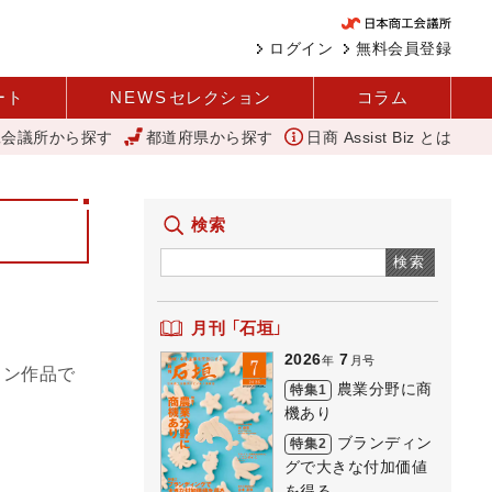
ログイン
無料会員登録
ート
NEWS
セレクション
コラム
工会議所から探す
都道府県から探す
日商 Assist Biz とは
中企庁
「あったらいいね」を商品化 視点を変えて壁を越える女性経営
検索
検索
月刊 「石垣」
2026
7
年
月号
ョン作品で
農業分野に商
特集1
機あり
ブランディン
特集2
グで大きな付加価値
を得る