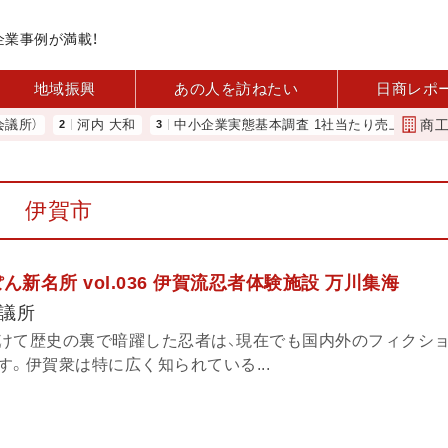
企業事例が満載！
地域振興
あの人を訪ねたい
日商レポ
商
河内 大和
中小企業実態基本調査 1社当たり売上高2.1億円に 
伊賀市
ん新名所 vol.036 伊賀流忍者体験施設 万川集海
議所
けて歴史の裏で暗躍した忍者は、現在でも国内外のフィクシ
。伊賀衆は特に広く知られている...