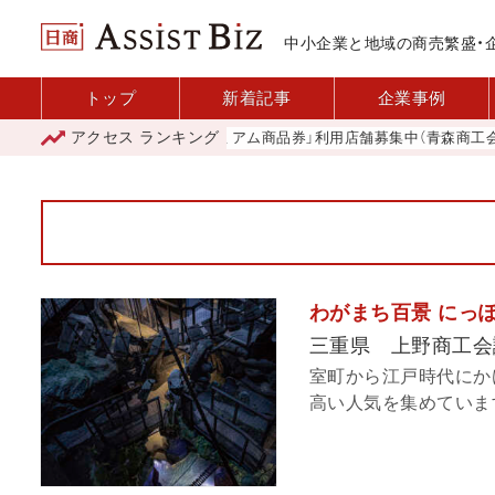
中小企業と地域の商売繁盛・
トップ
新着記事
企業事例
アクセス
ランキング
「青森市プレミアム商品券」利用店舗募集中（青森商工会議所）
わがまち百景 にっぽ
三重県 上野商工会
室町から江戸時代にか
高い人気を集めています