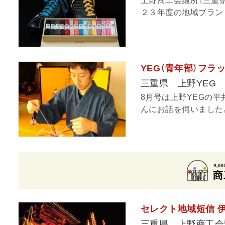
上野商工会議所（三重
２３年度の地域ブランド
YEG（青年部）フラッ
三重県 上野YEG
8月号は上野YEGの
んにお話を伺いました
セレクト地域短信 
三重県 上野商工会