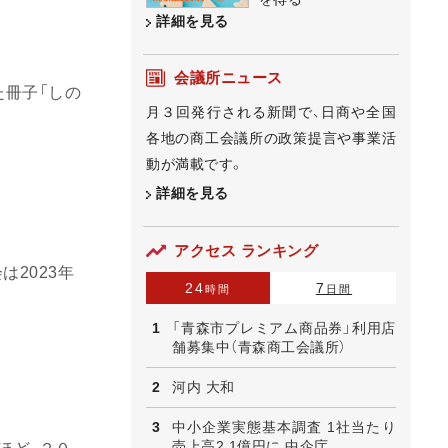
詳細を見る
会議所ニュース
た冊子「しの
月３回発行される新聞で、日商や全国
各地の商工会議所の政策提言や事業活
動が満載です。
詳細を見る
アクセス ランキング
2023年
24
7
時間
日間
「青森市プレミアム商品券」利用店
舗募集中（青森商工会議所）
河内 大和
中小企業実態基本調査 1社当たり
売上高2.1億円に 中企庁