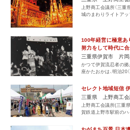
上野商工会議所（三重県
城のまわりライトアップ
100年経営に極意
努力をして時代に合
三重県伊賀市 片岡
かつて伊賀流忍者の拠
座かたおかは、明治20（
セレクト地域短信 
三重県 上野商工会
上野商工会議所(三重
賀鉄道上野市駅前のハイ
わがまち百景 日本遺産