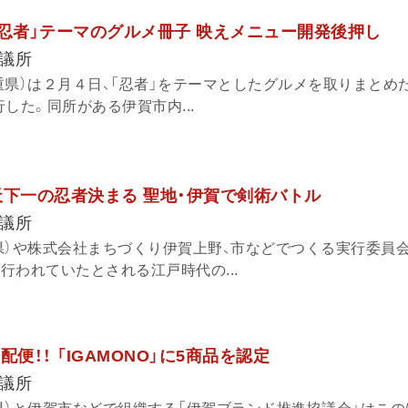
「忍者」テーマのグルメ冊子 映えメニュー開発後押し
議所
県）は２月４日、「忍者」をテーマとしたグルメを取りまとめ
した。同所がある伊賀市内...
天下一の忍者決まる 聖地・伊賀で剣術バトル
議所
県）や株式会社まちづくり伊賀上野、市などでつくる実行委員会は
も行われていたとされる江戸時代の...
宅配便！！ 「IGAMONO」に5商品を認定
議所