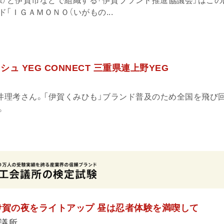
県）と伊賀市などで組織する「伊賀ブランド推進協議会」はこの
「ＩＧＡＭＯＮＯ（いがもの...
シュ YEG CONNECT 三重県連上野YEG
平井理考さん。「伊賀くみひも」ブランド普及のため全国を飛び
。
伊賀の夜をライトアップ 昼は忍者体験を満喫して
議所