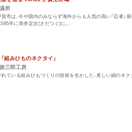
議所
甲賀市は、今や国内のみならず海外からも人気の高い「忍者」
85年に筒井定次(さだつぐ)に...
 「組みひものネクタイ」
徳三郎工房
がれている組みひもづくりの技術を生かした、美しい絹のネク