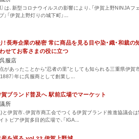
）は、新型コロナウイルスの影響により、「伊賀上野NINJAフェ
」「伊賀上野灯りの城下町」...
あり！長寿企業の秘密 常に商品を見る目や染・織・和裁の
わせてお客さまの役に立つ
呉服店
点があったことから“忍者の里”としても知られる三重県伊賀
1887）年に呉服商として創業し...
伊賀ブランド普及へ 駅前広場でマーケット
議所
県)と伊賀市、伊賀市商工会でつくる伊賀ブランド推進協議会は5
トピア伊賀多目的広場で、「IGA...
を巡る vol.22 伊賀上野城