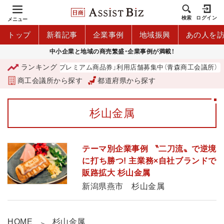
検索
ログイン
メニュー
トップ
新着記事
企業事例
地域振興
あの人を
中小企業と地域の商売繁盛・企業事例が満載！
ランキング
「青森市プレミアム商品券」利用店舗募集中（青森商工会議所）
商工会議所から探す
都道府県から探す
杉山金属
テーマ別企業事例 〝二刀流〟で逆境
に打ち勝つ! 主業務×自社ブランドで
販路拡大 杉山金属
新潟県燕市 杉山金属
HOME
杉山金属