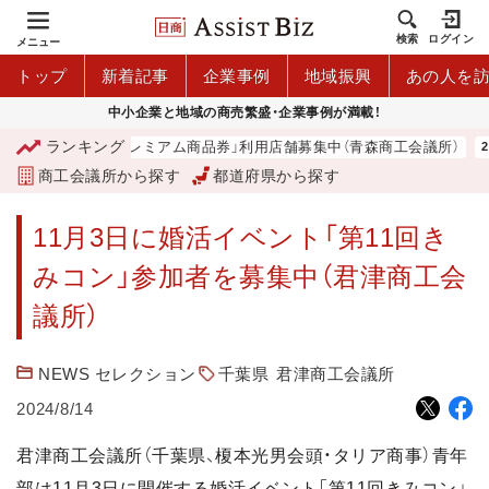
検索
ログイン
メニュー
トップ
新着記事
企業事例
地域振興
あの人を
中小企業と地域の商売繁盛・企業事例が満載！
ランキング
「青森市プレミアム商品券」利用店舗募集中（青森商工会議所）
商工会議所から探す
都道府県から探す
11月3日に婚活イベント「第11回き
みコン」参加者を募集中（君津商工会
議所）
NEWS セレクション
千葉県
君津商工会議所
2024/8/14
君津商工会議所（千葉県、榎本光男会頭・タリア商事）青年
部は11月3日に開催する婚活イベント「第11回きみコン」