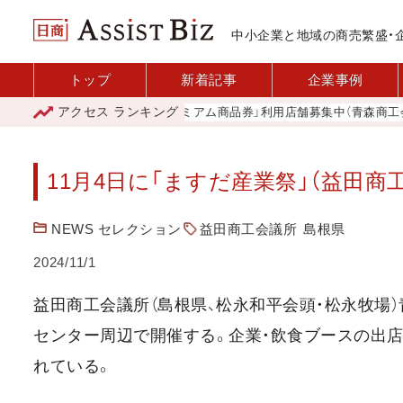
中小企業と地域の商売繁盛・
トップ
新着記事
企業事例
アクセス
ランキング
「青森市プレミアム商品券」利用店舗募集中（青森商工会議所
11月4日に「ますだ産業祭」（益田商
NEWS セレクション
益田商工会議所
島根県
2024/11/1
益田商工会議所（島根県、松永和平会頭・松永牧場）青
センター周辺で開催する。企業・飲食ブースの出
れている。