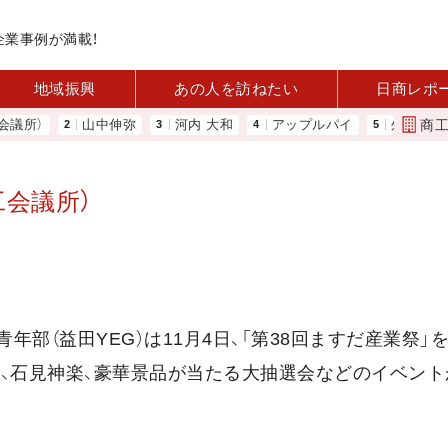
企業事例が満載！
地域振興
あの人を訪ねたい
日商レポ
商
）
山中伸弥
河内 大和
アップルパイ
外国人雇用状況
工会議所）
年部（益田YEG）は11月4日、「第38回ますだ産業祭」
店、石見神楽、豪華景品が当たる大抽選会などのイベント