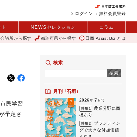
ログイン
無料会員登録
ート
NEWS
セレクション
コラム
工会議所から探す
都道府県から探す
日商 Assist Biz とは
を公表 過去最多、257万人に 厚労省
「あったらいいね」を商品化 
検索
検索
月刊 「石垣」
2026
7
年
月号
を市民学習
農業分野に商
特集1
が予定さ
機あり
ブランディン
特集2
グで大きな付加価値
を得る