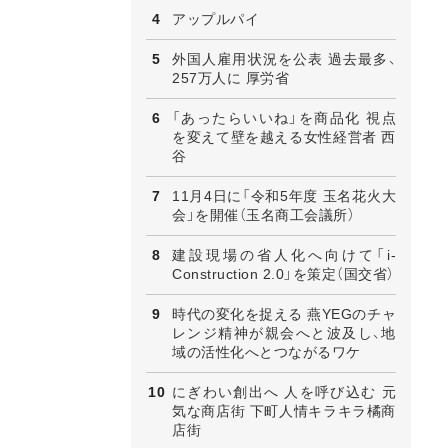
アップルパイ
外国人雇用状況を公表 過去最多、
257万人に 厚労省
「あったらいいね」を商品化 視点
を変えて壁を越える女性経営者 西
谷
11月4日に「令和5年度 玉名花火大
会」を開催（玉名商工会議所）
建設現場の省人化へ向けて「i-
Construction 2.0」を策定（国交省）
時代の変化を捉える 燕YEGのチャ
レンジ精神が親会へと波及し、地
域の活性化へとつながるワケ
にぎわい創出へ 人を呼び込む 元
気な商店街 下町人情キラキラ橘商
店街