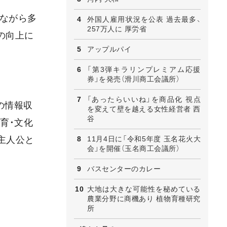
しながら多
外国人雇用状況を公表 過去最多、
257万人に 厚労省
の向上に
アップルパイ
「第3弾キラリンプレミアム応援
券」を発売（滑川商工会議所）
「あったらいいね」を商品化 視点
の情報収
を変えて壁を越える女性経営者 西
谷
育・文化
11月4日に「令和5年度 玉名花火大
主人公と
会」を開催（玉名商工会議所）
バスセンターのカレー
大地は大きな可能性を秘めている
農業分野に商機あり 植物育種研究
所