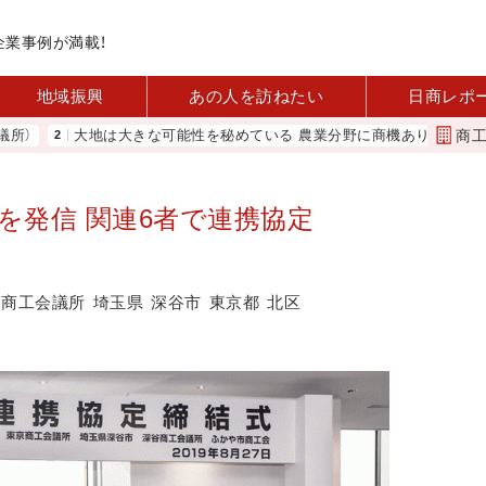
企業事例が満載！
地域振興
あの人を訪ねたい
日商レポ
商
大地は大きな可能性を秘めている 農業分野に商機あり REACT
を発信 関連6者で連携協定
谷商工会議所
埼玉県
深谷市
東京都
北区