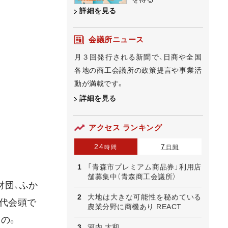
詳細を見る
会議所ニュース
月３回発行される新聞で、日商や全国
各地の商工会議所の政策提言や事業活
動が満載です。
詳細を見る
アクセス ランキング
24
7
時間
日間
「青森市プレミアム商品券」利用店
舗募集中（青森商工会議所）
財団、ふか
大地は大きな可能性を秘めている
初代会頭で
農業分野に商機あり REACT
の。
河内 大和