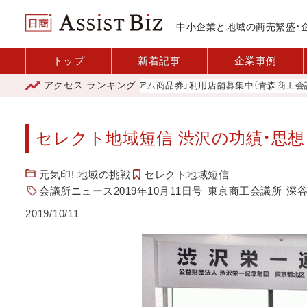
中小企業と地域の商売繁盛・
トップ
新着記事
企業事例
アクセス
ランキング
「青森市プレミアム商品券」利用店舗募集中（青森商工会議所）
セレクト地域短信 渋沢の功績・思想
元気印! 地域の挑戦
セレクト地域短信
会議所ニュース2019年10月11日号
東京商工会議所
深
2019/10/11