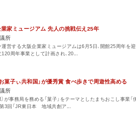
企業家ミュージアム 先人の挑戦伝え25年
議所
・運営する大阪企業家ミュージアムは6月5日、開館25周年を
20周年事業として計画され、20...
「お菓子ぃ共和国」が優秀賞 食べ歩きで周遊性高める
議所
県）が事務局を務める「菓子」をテーマとしたまちおこし事業「
3回「JR東日本 地域共創ア...