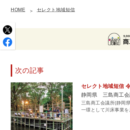
HOME
セレクト地域短信
次の記事
セレクト地域短信 
静岡県 三島商工会
三島商工会議所(静岡県
一環として川床事業を展開