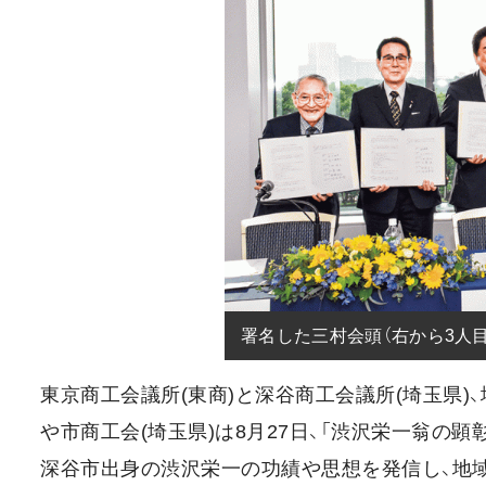
署名した三村会頭（右から3人目
東京商工会議所(東商)と深谷商工会議所(埼玉県)
や市商工会(埼玉県)は8月27日、「渋沢栄一翁の
深谷市出身の渋沢栄一の功績や思想を発信し、地