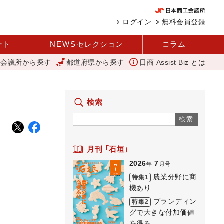
ログイン
無料会員登録
ート
NEWS
セレクション
コラム
工会議所から探す
都道府県から探す
日商 Assist Biz とは
河内 大和
外国人雇用状況を公表 過去最多、257万人に 厚労省
検索
検索
月刊 「石垣」
2026
7
年
月号
農業分野に商
特集1
機あり
ブランディン
特集2
グで大きな付加価値
を得る