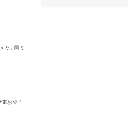
迎えた。同ミ
伊東お菓子