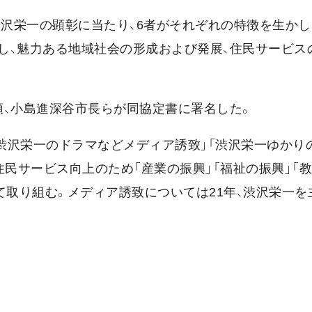
渋沢栄一の顕彰に当たり、6者がそれぞれの特徴を生か
し、魅力ある地域社会の形成および発展、住民サービス
頭、小島進深谷市長らが同協定書に署名した。
「渋沢栄一のドラマなどメディア誘致」「渋沢栄一ゆかり
民サービス向上のため「産業の振興」「福祉の振興」「教
て取り組む。メディア誘致については21年、渋沢栄一を