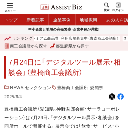
検索
ログイン
メニュー
トップ
新着記事
企業事例
地域振興
あの人を
中小企業と地域の商売繁盛・企業事例が満載！
ランキング
「青森市プレミアム商品券」利用店舗募集中（青森商工会議所）
商工会議所から探す
都道府県から探す
7月24日に「デジタルツール展示・相
談会」（豊橋商工会議所）
NEWS セレクション
豊橋商工会議所
愛知県
2025/6/4
豊橋商工会議所（愛知県、神野吾郎会頭・サーラコーポレ
ーション）は7月24日、「デジタルツール展示・相談会」を
同所ホールで開催する。展示会では「飲食・サービス・小