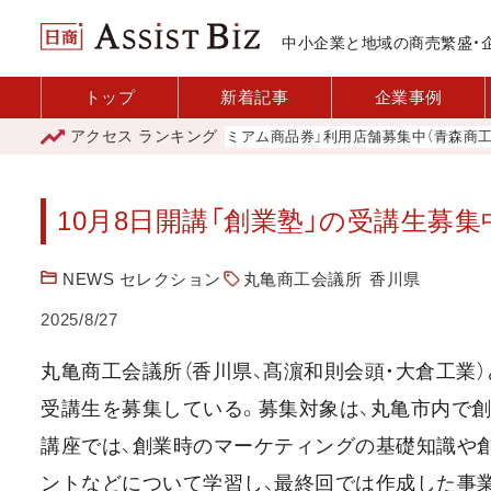
中小企業と地域の商売繁盛・
トップ
新着記事
企業事例
アクセス
ランキング
「青森市プレミアム商品券」利用店舗募集中（青森商工会議
10月8日開講「創業塾」の受講生募集
NEWS セレクション
丸亀商工会議所
香川県
2025/8/27
丸亀商工会議所（香川県、髙濵和則会頭・大倉工業）
受講生を募集している。募集対象は、丸亀市内で創
講座では、創業時のマーケティングの基礎知識や
ントなどについて学習し、最終回では作成した事