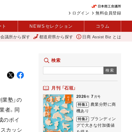
ログイン
無料会員登録
ート
NEWS
セレクション
コラム
工会議所から探す
都道府県から探す
日商 Assist Biz とは
可能性を秘めている 農業分野に商機あり REACT
「あったらいいね」
検索
検索
月刊 「石垣」
2026
7
年
月号
創業塾」の
農業分野に商
特集1
業者。同
機あり
ブランディン
特集2
成のポイ
グで大きな付加価値
ィスカッシ
を得る