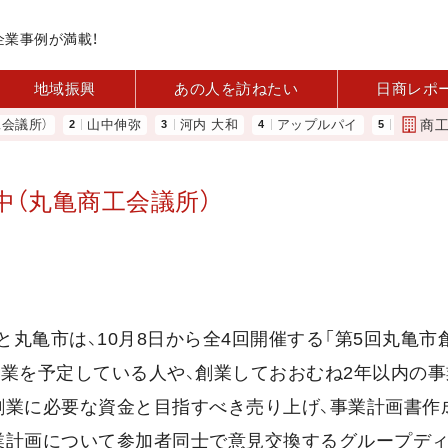
企業事例が満載！
地域振興
あの人を訪ねたい
日商レポ
商
所）
山中伸弥
河内 大和
アップルパイ
大地は大きな
中（丸亀商工会議所）
と丸亀市は、10月8日から全4回開催する「第5回丸亀市
業を予定している人や、創業しておおむね2年以内の事
創業に必要な資金と目指すべき売り上げ、事業計画書作
業計画について参加者同士で意見交換するグループデ