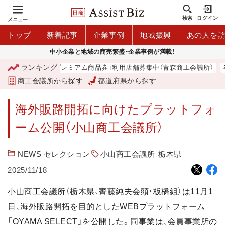
検索
ログイン
メニュー
トップ
新着記事
企業事例
地域振興
あの人を
中小企業と地域の商売繁盛・企業事例が満載！
ランキング
「青森市プレミアム商品券」利用店舗募集中（青森商工会議所）
商工会議所から探す
都道府県から探す
海外販路開拓に向けたプラットフォ
ーム公開（小山商工会議所）
NEWS セレクション
小山商工会議所
栃木県
2025/11/18
小山商工会議所（栃木県、齊藤純夫会頭・板橋組）は11月1
日、海外販路開拓を目的としたWEBプラットフォーム
「OYAMA SELECT」を公開した。同事業は、会員事業所の