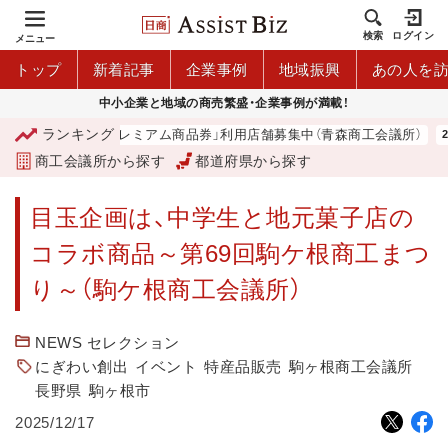
検索
ログイン
メニュー
トップ
新着記事
企業事例
地域振興
あの人を
中小企業と地域の商売繁盛・企業事例が満載！
ランキング
「青森市プレミアム商品券」利用店舗募集中（青森商工会議所）
商工会議所から探す
都道府県から探す
目玉企画は、中学生と地元菓子店の
コラボ商品～第69回駒ケ根商工まつ
り～（駒ケ根商工会議所）
NEWS セレクション
にぎわい創出
イベント
特産品販売
駒ヶ根商工会議所
長野県
駒ヶ根市
2025/12/17