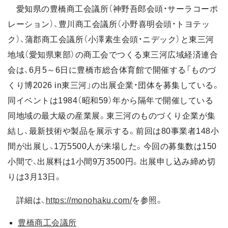
愛知県の豊橋商工会議所（神野吾郎会頭・サーラコーポ
レーション）、豊川商工会議所（小野喜明会頭・トヨテッ
ク）、蒲郡商工会議所（小澤素生会頭・ニデック）と東三河
地域（愛知県東部）の商工会でつくる東三河広域経済連合
会は、6月5～6日に豊橋市総合体育館で開催する「ものづ
くり博2026 in東三河」の出展企業・団体を募集している。
同イベントは1984（昭和59）年から隔年で開催している
同地域の最大級の産業展。東三河のものづくり企業が集
結し、最新技術や製品を展示する。前回は80事業者148小
間が出展し、1万5500人が来場した。今回の募集数は150
小間で、出展料は1小間9万3500円。出展申し込み締め切
りは3月13日。
詳細は、
https://monohaku.com/
を参照。
豊橋商工会議所