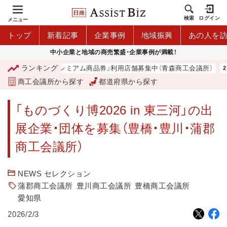
検索
ログイン
メニュー
トップ
新着記事
企業事例
地域振興
あの人を
中小企業と地域の商売繁盛・企業事例が満載！
ランキング
「青森市プレミアム商品券」利用店舗募集中（青森商工会議所）
商工会議所から探す
都道府県から探す
「ものづくり博2026 in 東三河」の出
展企業・団体を募集（豊橋・豊川・蒲郡
商工会議所）
NEWS セレクション
蒲郡商工会議所
豊川商工会議所
豊橋商工会議所
愛知県
2026/2/3