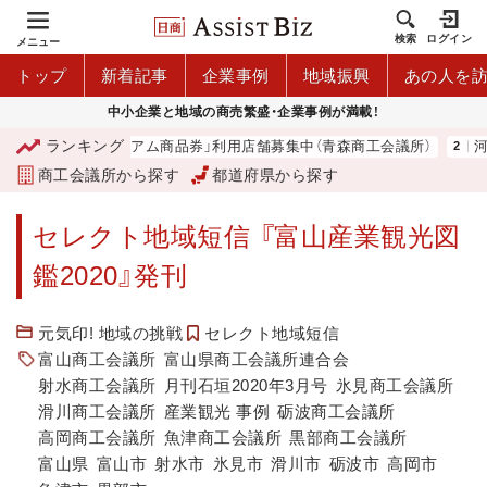
検索
ログイン
メニュー
トップ
新着記事
企業事例
地域振興
あの人を
中小企業と地域の商売繁盛・企業事例が満載！
ランキング
「青森市プレミアム商品券」利用店舗募集中（青森商工会議所）
河内
商工会議所から探す
都道府県から探す
セレクト地域短信 『富山産業観光図
鑑2020』発刊
元気印! 地域の挑戦
セレクト地域短信
富山商工会議所
富山県商工会議所連合会
射水商工会議所
月刊石垣2020年3月号
氷見商工会議所
滑川商工会議所
産業観光 事例
砺波商工会議所
高岡商工会議所
魚津商工会議所
黒部商工会議所
富山県
富山市
射水市
氷見市
滑川市
砺波市
高岡市