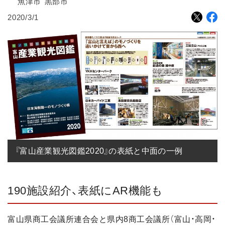
魚津市
黒部市
2020/3/1
『富山産業観光図鑑2020』の表紙と中面の一例
190施設紹介、表紙にAR機能も
富山県商工会議所連合会と県内8商工会議所（富山・高岡・