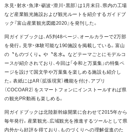
氷見・射水・魚津・砺波・滑川・黒部）は1月末日、県内の工場
など産業観光施設および観光ルートを紹介するガイドブ
ック『富山産業観光図鑑2020』を発刊した。
同ガイドブックは、A5判48ページ、オールカラーで2万部
を発行。見学・体験可能な190施設を掲載している。富山
の〝ものづくり〟や〝名水〟などテーマごとにモデルコ
ースが紹介されており、今回は「令和と万葉集」の特集ペ
ージを設けて国文学や万葉集を楽しめる施設も紹介し
た。表紙にはAR（拡張現実）機能を付け、アプリ
（COCOAR2）をスマートフォンにインストールすれば県
の観光PR動画も楽しめる。
同ガイドブックは北陸新幹線開業に合わせて2015年から
毎年発行。産業観光、広域観光を推進するツールとして県
内外から好評を得ており、ものづくりへの理解促進のた