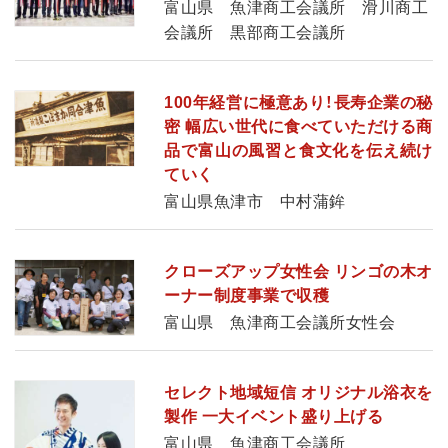
富山県 魚津商工会議所 滑川商工
会議所 黒部商工会議所
100年経営に極意あり！長寿企業の秘
密 幅広い世代に食べていただける商
品で富山の風習と食文化を伝え続け
ていく
富山県魚津市 中村蒲鉾
クローズアップ女性会 リンゴの木オ
ーナー制度事業で収穫
富山県 魚津商工会議所女性会
セレクト地域短信 オリジナル浴衣を
製作 一大イベント盛り上げる
富山県 魚津商工会議所