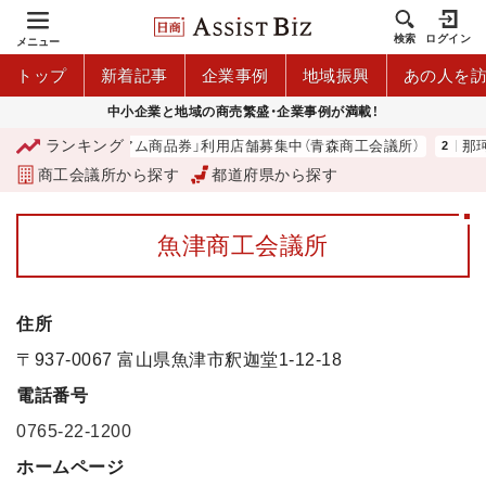
検索
ログイン
メニュー
トップ
新着記事
企業事例
地域振興
あの人を
中小企業と地域の商売繁盛・企業事例が満載！
ランキング
「青森市プレミアム商品券」利用店舗募集中（青森商工会議所）
那珂湊
商工会議所から探す
都道府県から探す
魚津商工会議所
住所
〒937-0067 富山県魚津市釈迦堂1-12-18
電話番号
0765-22-1200
ホームページ