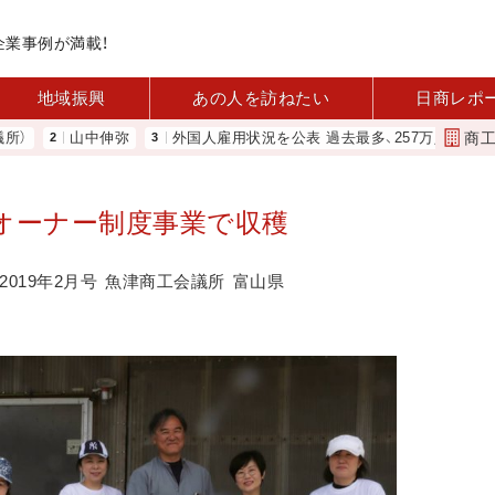
企業事例が満載！
地域振興
あの人を訪ねたい
日商レポ
商
山中伸弥
外国人雇用状況を公表 過去最多、257万人に 厚労省
オーナー制度事業で収穫
019年2月号
魚津商工会議所
富山県