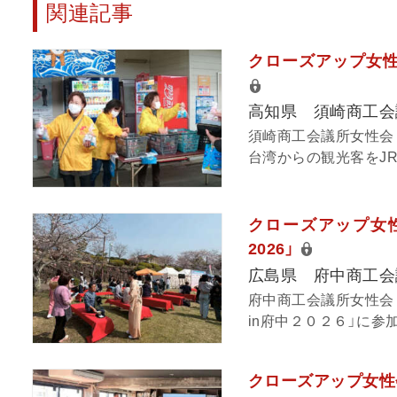
関連記事
クローズアップ女性
高知県 須崎商工会
須崎商工会議所女性会
台湾からの観光客をJR
クローズアップ女性
2026」
広島県 府中商工会
府中商工会議所女性会
in府中２０２６」に参
クローズアップ女性