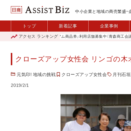
中小企業と地域の商売繁盛・
トップ
新着記事
企業事例
アクセス
ランキング
「青森市プレミアム商品券」利用店舗募集中（青森商工会議所）
クローズアップ女性会 リンゴの木
元気印! 地域の挑戦
クローズアップ女性会
月刊石垣2
2019/2/1