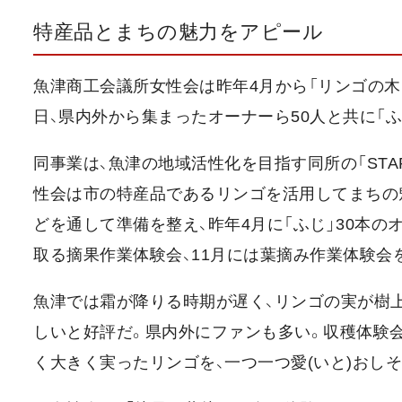
特産品とまちの魅力をアピール
魚津商工会議所女性会は昨年4月から「リンゴの木
日、県内外から集まったオーナーら50人と共に「
同事業は、魚津の地域活性化を目指す同所の「STAR！
性会は市の特産品であるリンゴを活用してまちの魅
どを通して準備を整え、昨年4月に「ふじ」30本
取る摘果作業体験会、11月には葉摘み作業体験会
魚津では霜が降りる時期が遅く、リンゴの実が樹
しいと好評だ。県内外にファンも多い。収穫体験
く大きく実ったリンゴを、一つ一つ愛(いと)おし