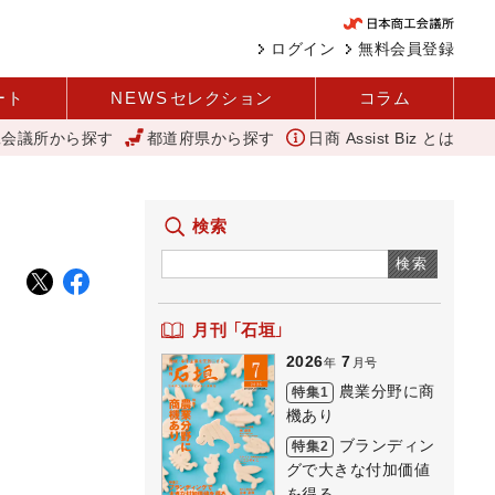
ログイン
無料会員登録
ート
NEWS
セレクション
コラム
工会議所から探す
都道府県から探す
日商 Assist Biz とは
変革と価値共創による日本経済の再出発 小林会頭 所信全文
にぎわ
検索
検索
月刊 「石垣」
2026
7
年
月号
農業分野に商
特集1
機あり
ブランディン
特集2
グで大きな付加価値
を得る