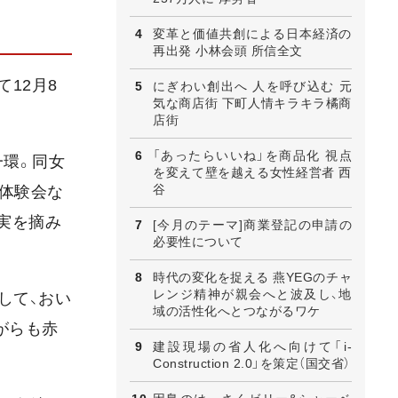
変革と価値共創による日本経済の
再出発 小林会頭 所信全文
12月8
にぎわい創出へ 人を呼び込む 元
気な商店街 下町人情キラキラ橘商
店街
「あったらいいね」を商品化 視点
一環。同女
を変えて壁を越える女性経営者 西
谷
・体験会な
果実を摘み
[今月のテーマ]商業登記の申請の
必要性について
時代の変化を捉える 燕YEGのチャ
レンジ精神が親会へと波及し、地
して、おい
域の活性化へとつながるワケ
がらも赤
建設現場の省人化へ向けて「i-
Construction 2.0」を策定（国交省）