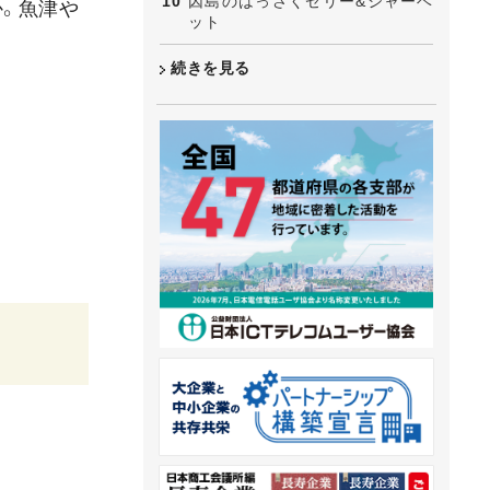
因島のはっさくゼリー&シャーベ
か。魚津や
ット
続きを見る