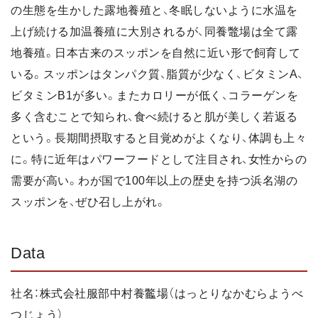
の生態を生かした露地養殖と、冬眠しないように水温を
上げ続ける加温養殖に大別されるが、同養鼈場は全て露
地養殖。日本古来のスッポンを自然に近い形で飼育して
いる。スッポンはタンパク質、脂質が少なく、ビタミンA、
ビタミンB1が多い。またカロリーが低く、コラーゲンを
多く含むことで知られ、食べ続けると肌が美しく若返る
という。長期間摂取すると目覚めがよくなり、体調も上々
に。特に近年はパワーフードとして注目され、女性からの
需要が高い。わが国で100年以上の歴史を持つ浜名湖の
スッポンを、ぜひ召し上がれ。
Data
社名：株式会社服部中村養龞場（はっとりなかむらようべ
つじょう）