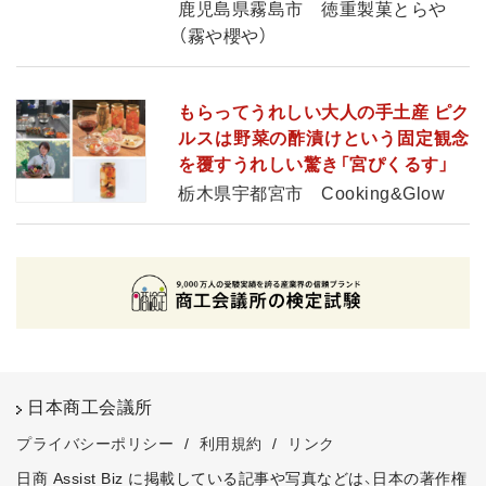
鹿児島県霧島市 徳重製菓とらや
（霧や櫻や）
もらってうれしい大人の手土産 ピク
ルスは野菜の酢漬けという固定観念
を覆すうれしい驚き「宮ぴくるす」
栃木県宇都宮市 Cooking&Glow
日本商工会議所
プライバシーポリシー
/
利用規約
/
リンク
日商 Assist Biz に掲載している記事や写真などは、日本の著作権