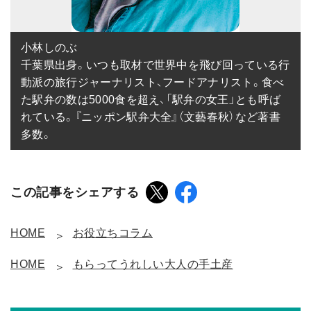
小林しのぶ

千葉県出身。いつも取材で世界中を飛び回っている行
動派の旅行ジャーナリスト、フードアナリスト。食べ
た駅弁の数は5000食を超え、「駅弁の女王」とも呼ば
れている。『ニッポン駅弁大全』（文藝春秋）など著書
多数。
この記事をシェアする
HOME
お役立ちコラム
HOME
もらってうれしい大人の手土産