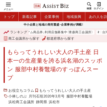
検索
ログイン
メニュー
トップ
新着記事
企業事例
地域振興
あの人を
中小企業と地域の商売繁盛・企業事例が満載！
ランキング
「青森市プレミアム商品券」利用店舗募集中（青森商工会議所）
台湾2
商工会議所から探す
都道府県から探す
もらってうれしい大人の手土産 日
本一の生産量を誇る浜名湖のスッポ
ン 服部中村養鼈場のすっぽんスー
プ
お役立ちコラム
もらってうれしい大人の手土産
小林しのぶ
月刊石垣2020年3月号
服部中村養龞場
浜松商工会議所
静岡県
浜松市