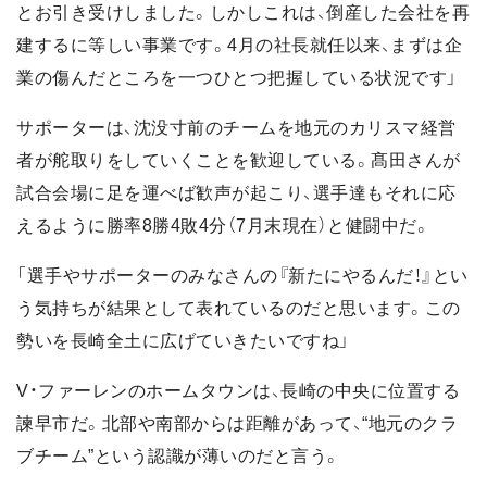
とお引き受けしました。しかしこれは、倒産した会社を再
建するに等しい事業です。4月の社長就任以来、まずは企
業の傷んだところを一つひとつ把握している状況です」
サポーターは、沈没寸前のチームを地元のカリスマ経営
者が舵取りをしていくことを歓迎している。髙田さんが
試合会場に足を運べば歓声が起こり、選手達もそれに応
えるように勝率8勝4敗4分（7月末現在）と健闘中だ。
「選手やサポーターのみなさんの『新たにやるんだ！』とい
う気持ちが結果として表れているのだと思います。この
勢いを長崎全土に広げていきたいですね」
V・ファーレンのホームタウンは、長崎の中央に位置する
諫早市だ。北部や南部からは距離があって、“地元のクラ
ブチーム”という認識が薄いのだと言う。