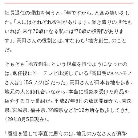
社長退任の理由を伺うと、「年ですから」と含み笑いをし
た。「人にはそれぞれ役割があります。働き盛りの世代も
いれば、来年70歳になる私には“70歳の役割”がありま
す」。髙田さんの役割とは、すなわち「地方創生」のこと
だ。
そもそも「地方創生」という視点を持つようになったの
は、退任後に唯一テレビ出演している『髙田明のいいモノ
さんぽ』（BSフジ他）だった。髙田さんが日本各地を歩き、
地元の人と触れ合いながら、本当に感銘を受けた商品を
紹介するロケ番組だ。平成27年6月の放送開始から、青森
県、宮城県、福井県、宮崎県など計12カ所を散歩してきた
（29年8月5日現在）。
「番組を通して率直に思うのは、地元のみなさんが真摯