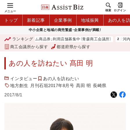
検索
ログイン
メニュー
トップ
新着記事
企業事例
地域振興
あの人を
中小企業と地域の商売繁盛・企業事例が満載！
ランキング
青森市プレミアム商品券」利用店舗募集中（青森商工会議所）
河内 大和
商工会議所から探す
都道府県から探す
あの人を訪ねたい 髙田 明
インタビュー
あの人を訪ねたい
地方創生
月刊石垣2017年8月号
髙田 明
長崎県
2017/8/1