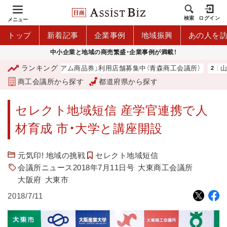
検索
ログイン
メニュー
トップ
新着記事
企業事例
地域振興
あの人を
中小企業と地域の商売繁盛・企業事例が満載！
ランキング
「青森市プレミアム商品券」利用店舗募集中（青森商工会議所）
山中
商工会議所から探す
都道府県から探す
セレクト地域短信 産学官連携で人
材育成 市・大学と講座開設
元気印! 地域の挑戦
セレクト地域短信
会議所ニュース2018年7月11日号
大東商工会議所
大阪府
大東市
2018/7/11