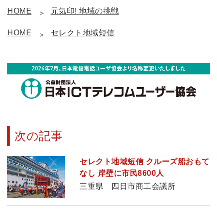
HOME
元気印! 地域の挑戦
HOME
セレクト地域短信
次の記事
セレクト地域短信 クルーズ船おもて
なし 岸壁に市民8600人
三重県 四日市商工会議所