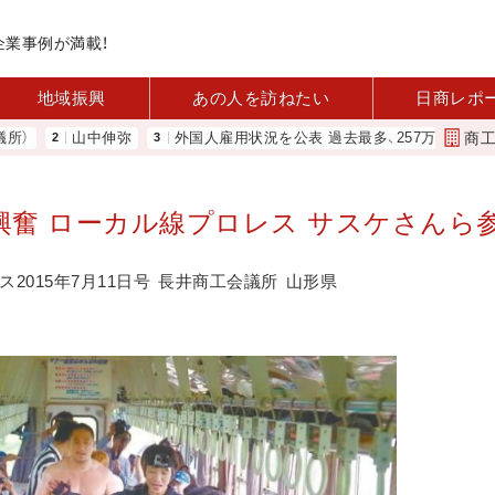
企業事例が満載！
地域振興
あの人を訪ねたい
日商レポ
商
山中伸弥
外国人雇用状況を公表 過去最多、257万人に 厚労省
興奮 ローカル線プロレス サスケさんら
2015年7月11日号
長井商工会議所
山形県