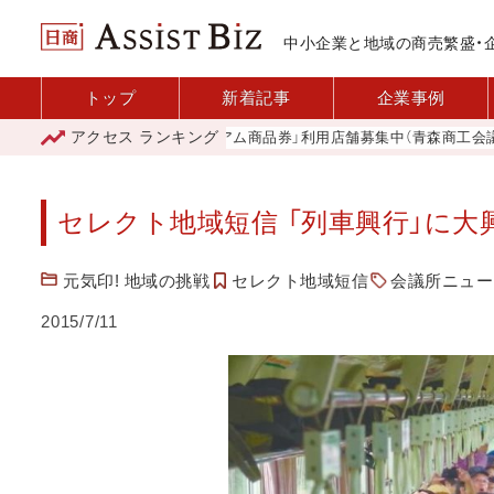
中小企業と地域の商売繁盛・
トップ
新着記事
企業事例
アクセス
ランキング
「青森市プレミアム商品券」利用店舗募集中（青森商工会議所）
セレクト地域短信 「列車興行」に大
元気印! 地域の挑戦
セレクト地域短信
会議所ニュース
2015/7/11