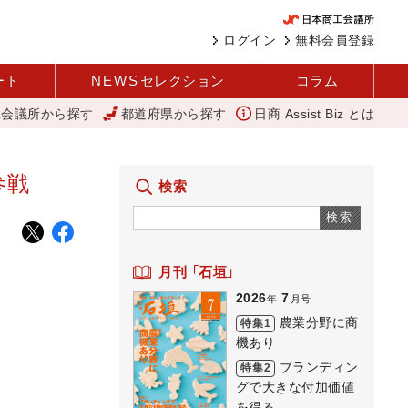
ログイン
無料会員登録
ート
NEWS
セレクション
コラム
工会議所から探す
都道府県から探す
日商 Assist Biz とは
「あったらいいね」を商品化 視点を変えて壁を越える女性経営者 西谷
参戦
検索
検索
月刊 「石垣」
2026
7
年
月号
農業分野に商
特集1
機あり
ブランディン
特集2
グで大きな付加価値
を得る