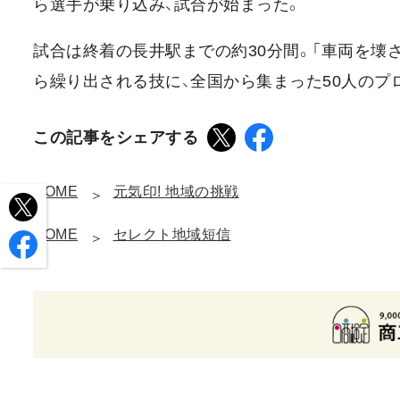
ら選手が乗り込み、試合が始まった。
試合は終着の長井駅までの約30分間。「車両を壊
ら繰り出される技に、全国から集まった50人のプ
この記事をシェアする
HOME
元気印! 地域の挑戦
HOME
セレクト地域短信