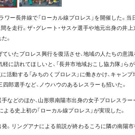
フラワー長井線で「ローカル線プロレス」を開催した。当
間を走行。ザ・グレート・サスケ選手や地元出身の井上
れた。
げていたプロレス興行を復活させ、地域の人たちの意識
気軽に訪れてほしいと、「長井市地域おこし協力隊」ら
点に活動する「みちのくプロレス」に働きかけ、キャンプ
木三四郎選手など、ノウハウのあるレスラーも招いた。
選手などのほか、山形県南陽市出身の女子プロレスラー
による史上初の「ローカル線プロレス」が実現した。
出発。リングアナによる前説が終わるころに隣の南陽市