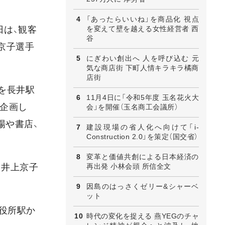
「あったらいいね」を商品化 視点
日は、観客
を変えて壁を越える女性経営者 西
谷
京子選手
にぎわい創出へ 人を呼び込む 元
気な商店街 下町人情キラキラ橘商
店街
を長井駅
11月4日に「令和5年度 玉名花火大
が企画し
会」を開催（玉名商工会議所）
場や書店、
建設現場の省人化へ向けて「i-
Construction 2.0」を策定（国交省）
変革と価値共創による日本経済の
・井上京子
再出発 小林会頭 所信全文
因島のはっさくゼリー&シャーベ
ット
役所駅か
時代の変化を捉える 燕YEGのチャ