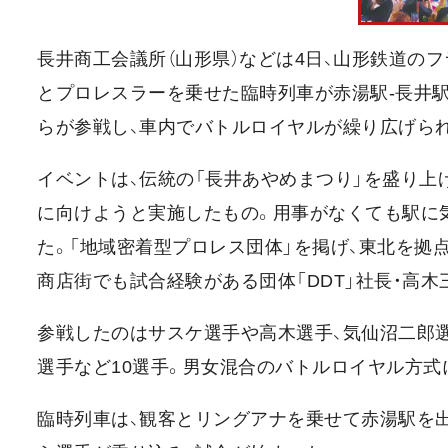
長井商工会議所（山形県）などは4日、山形鉄道の
とプロレスラーを乗せた臨時列車が赤湯駅-長井駅
らが参戦し、車内でバトルロイヤルが繰り広げら
イベントは、伝統の「長井あやめまつり」を盛り上
に向けようと実施したもの。用事がなくても駅に
た。「地域密着型プロレス団体」を掲げ、東北を拠
商店街でも試合経験がある団体「DDT」社長・高
参戦したのはサスケ選手や高木選手、気仙沼二郎
選手など10選手。男女混合のバトルロイヤル方式
臨時列車は、観客とリングアナを乗せて赤湯駅を