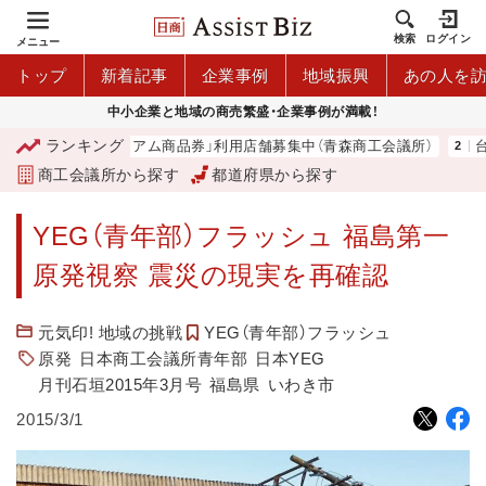
検索
ログイン
メニュー
トップ
新着記事
企業事例
地域振興
あの人を
中小企業と地域の商売繁盛・企業事例が満載！
ランキング
「青森市プレミアム商品券」利用店舗募集中（青森商工会議所）
台
商工会議所から探す
都道府県から探す
YEG（青年部）フラッシュ 福島第一
原発視察 震災の現実を再確認
元気印! 地域の挑戦
YEG（青年部）フラッシュ
原発
日本商工会議所青年部
日本YEG
月刊石垣2015年3月号
福島県
いわき市
2015/3/1