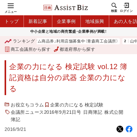
検索
ログイン
メニュー
トップ
新着記事
企業事例
地域振興
あの人を
中小企業と地域の商売繁盛・企業事例が満載！
ランキング
「青森市プレミアム商品券」利用店舗募集中（青森商工会議所）
山中伸
商工会議所から探す
都道府県から探す
企業の力になる 検定試験 vol.12 簿
記資格は自分の武器 企業の力にな
る
お役立ちコラム
企業の力になる 検定試験
会議所ニュース2016年9月21日号
日商簿記
株式公開
簿記
2016/9/21