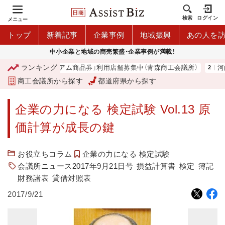
検索
ログイン
メニュー
トップ
新着記事
企業事例
地域振興
あの人を
中小企業と地域の商売繁盛・企業事例が満載！
ランキング
「青森市プレミアム商品券」利用店舗募集中（青森商工会議所）
河内 
商工会議所から探す
都道府県から探す
企業の力になる 検定試験 Vol.13 原
価計算が成長の鍵
お役立ちコラム
企業の力になる 検定試験
会議所ニュース2017年9月21日号
損益計算書
検定
簿記
財務諸表
貸借対照表
2017/9/21