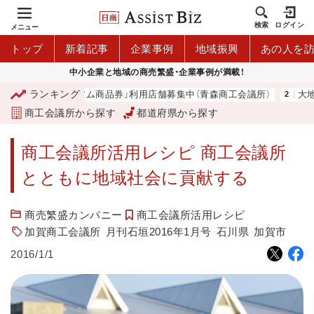
検索
ログイン
メニュー
トップ
新着記事
企業事例
地域振興
あの人を
中小企業と地域の商売繁盛・企業事例が満載！
ランキング
「青森市プレミアム商品券」利用店舗募集中（青森商工会議所）
大地は大
商工会議所から探す
都道府県から探す
商工会議所活用レシピ 商工会議所
とともに地域社会に貢献する
商売繁盛カンパニー
商工会議所活用レシピ
加賀商工会議所
月刊石垣2016年1月号
石川県
加賀市
2016/1/1