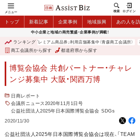
検索
ログイン
メニュー
トップ
新着記事
企業事例
地域振興
あの人を
中小企業と地域の商売繁盛・企業事例が満載！
ランキング
「青森市プレミアム商品券」利用店舗募集中（青森商工会議所）
商工会議所から探す
都道府県から探す
博覧会協会 共創パートナー・チャレ
ンジ募集中 大阪・関西万博
日商レポート
会議所ニュース2020年11月1日号
公益社団法人2025年日本国際博覧会協会
SDGs
2020/11/30
公益社団法人2025年日本国際博覧会協会は現在、「TEAM