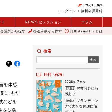
ログイン
無料会員登録
ート
NEWS
セレクション
コラム
工会議所から探す
都道府県から探す
日商 Assist Biz とは
いね」を商品化 視点を変えて壁を越える女性経営者 西谷
11月4日に
検索
検索
月刊 「石垣」
2026
7
年
月号
設備を体感
農業分野に商
特集1
樽（こもだ
機あり
ブランディン
特集2
械などを
グで大きな付加価値
生を対象
を得る