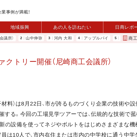
企業事例が満載！
地域振興
あの人を訪ねたい
日商レポ
商
所）
山中伸弥
河内 大和
アップルパイ
「あったらい
ァクトリー開催（尼崎商工会議所）
子材料）は8月22日、市が誇るものづくり企業の技術や
」を開催する。今回の工場見学ツアーでは、伝統的な技術で菰
最新の設備を使ってネジやボルトをはじめさまざまな機
定員は10人で、市内在住または市内の中学校に通う中学