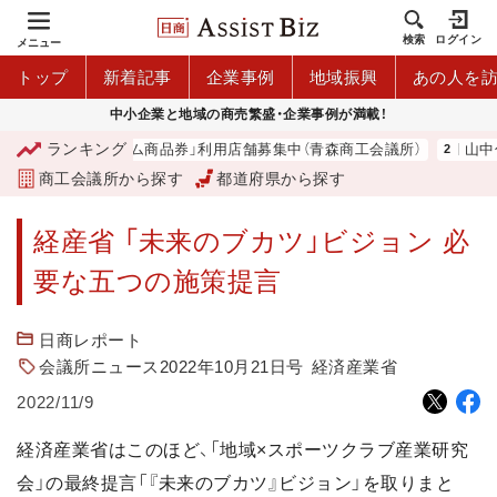
検索
ログイン
メニュー
トップ
新着記事
企業事例
地域振興
あの人を
中小企業と地域の商売繁盛・企業事例が満載！
ランキング
「青森市プレミアム商品券」利用店舗募集中（青森商工会議所）
山中
商工会議所から探す
都道府県から探す
経産省 「未来のブカツ」ビジョン 必
要な五つの施策提言
日商レポート
会議所ニュース2022年10月21日号
経済産業省
2022/11/9
経済産業省はこのほど、「地域×スポーツクラブ産業研究
会」の最終提言「『未来のブカツ』ビジョン」を取りまと