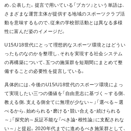
め、公表した。提言で用いている「ブカツ」という単語は、
さまざまな運営主体が提供する地域のスポーツクラブ活
動を意味するもので、従来の学校部活動とは異なる多様
性に富んだ姿のイメージだ。
U15/U18世代にとって理想的なスポーツ環境とはどうい
ったものなのかを整理し、それを実現する社会システム
の再構築について、五つの施策群を短期間にまとめて整
備することの必要性を提言している。
具体的には、今後のU15/U18世代のスポーツ環境によっ
て実現したい三つの価値を「自由意志に基づく～する側、
教える側、支える側全てに無理が少ない～」「選べる～選
べるから、始められる・磨ける・競い合える・続けられる
～」「探究的～反証不能な『べき論・根性論』に支配されな
い～」と提起。2020年代までに進めるべき施策群として、