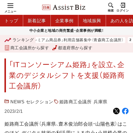
検索
ログイン
メニュー
トップ
新着記事
企業事例
地域振興
あの人を
中小企業と地域の商売繁盛・企業事例が満載！
ランキング
「青森市プレミアム商品券」利用店舗募集中（青森商工会議所）
商工会議所から探す
都道府県から探す
「ITコンソーシアム姫路」を設立、企
業のデジタルシフトを支援（姫路商
工会議所）
NEWS セレクション
姫路商工会議所
兵庫県
2023/2/1
姫路商工会議所（兵庫県、齋木俊治郎会頭・山陽色素）はこ
のほど、デジタル技術の利活用による中小・小規模企業の