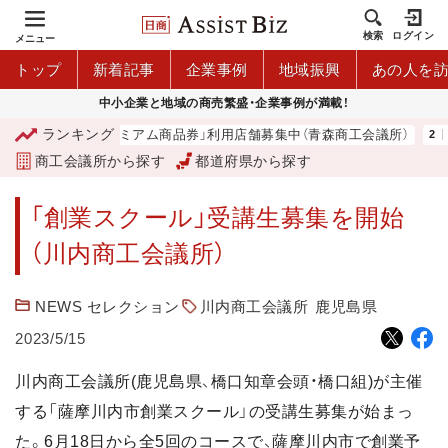
検索
ログイン
メニュー
トップ
新着記事
企業事例
地域振興
あの人を
中小企業と地域の商売繁盛・企業事例が満載！
ランキング
「青森市プレミアム商品券」利用店舗募集中（青森商工会議所）
商工会議所から探す
都道府県から探す
「創業スクール」受講生募集を開始
（川内商工会議所）
NEWS セレクション
川内商工会議所
鹿児島県
2023/5/15
川内商工会議所(鹿児島県、橋口知章会頭・橋口組)が主催
する「薩摩川内市創業スクール」の受講生募集が始まっ
た。6月18日から全5回のコースで、薩摩川内市で創業予