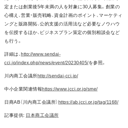
定または創業後5年未満の人を対象に30人募集。創業の
心構え、営業・販売戦略、資金計画のポイント、マーケティ
ングと販路開拓、公的支援の活用法など必要なノウハウ
を伝授するほか、ビジネスプラン策定の個別相談会など
も行う。
詳細は、
http://www.sendai-
cci.jp/index.php/news/event/20230405/
を参照。
川内商工会議所
http://sendai-cci.jp/
中小企業関連情報
https://www.jcci.or.jp/sme/
日商AB（川内商工会議所）
https://ab.jcci.or.jp/tag/1168/
記事提供:
日本商工会議所